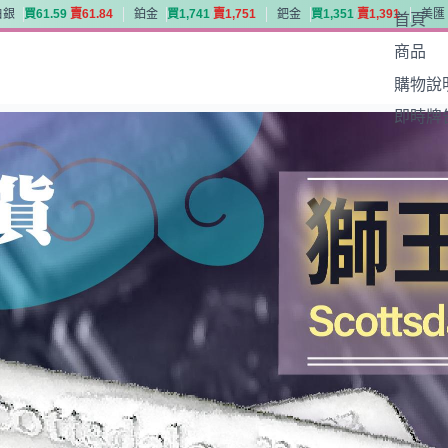
白銀
買
6
1
.
5
9
賣
6
1
.
8
4
鉑金
買
1
,
7
4
1
賣
1
,
7
5
1
鈀金
買
1
,
3
5
1
賣
1
,
3
9
1
美匯
首頁
白銀
買
6
1
.
5
9
賣
6
1
.
8
4
鉑金
買
1
,
7
4
1
賣
1
,
7
5
1
鈀金
買
1
,
3
5
1
賣
1
,
3
9
1
美匯
商品
購物說
即時牌