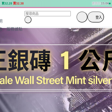
買
3
2
.
2
8
賣
3
2
.
3
8
更新於
15:06
買
3
2
.
2
8
賣
3
2
.
3
8
登入
明
告
服務據點