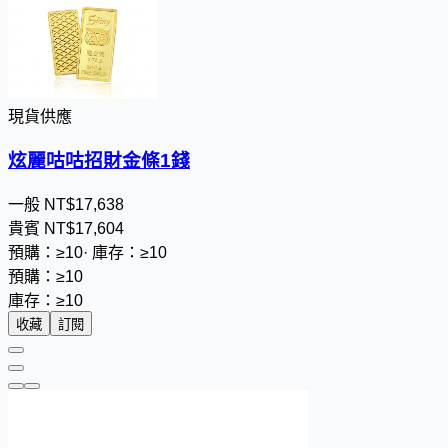
現貨供應
炫麗咕咕招財金條1錢
一般
NT$
1
7
,
6
3
8
貴賓
NT$
1
7
,
6
0
4
預購：≥10
·
庫存：≥10
預購：≥10
庫存：≥10
收藏
訂閱