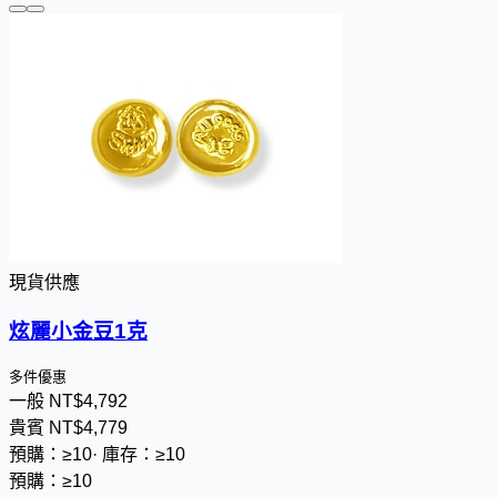
現貨供應
炫麗小金豆1克
多件優惠
一般
NT$
4
,
7
9
2
貴賓
NT$
4
,
7
7
9
預購：≥10
·
庫存：≥10
預購：≥10