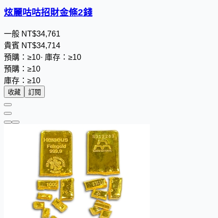
炫麗咕咕招財金條2錢
一般
NT$
3
4
,
7
6
1
貴賓
NT$
3
4
,
7
1
4
預購：≥10
·
庫存：≥10
預購：≥10
庫存：≥10
收藏
訂閱