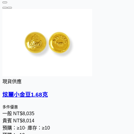
現貨供應
炫麗小金豆1.68克
多件優惠
一般
NT$
8
,
0
3
5
貴賓
NT$
8
,
0
1
4
預購：≥10
·
庫存：≥10