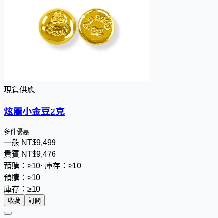
現貨供應
炫麗小金豆2克
多件優惠
一般
NT$
9
,
4
9
9
貴賓
NT$
9
,
4
7
6
預購：≥10
·
庫存：≥10
預購：≥10
庫存：≥10
收藏
訂閱