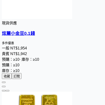
現貨供應
炫麗小金豆0.1錢
多件優惠
一般
NT$
1
,
9
5
4
貴賓
NT$
1
,
9
4
2
預購：≥10
·
庫存：≥10
預購：≥10
庫存：≥10
收藏
訂閱