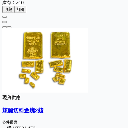
庫存：≥10
收藏
訂閱
現貨供應
炫麗切料金塊2錢
多件優惠