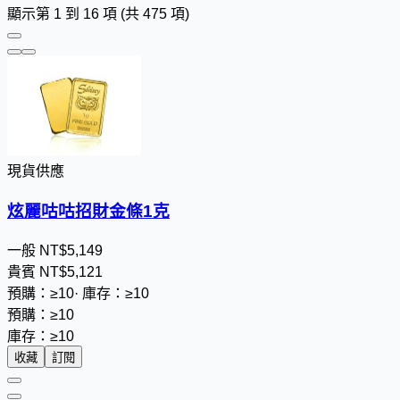
顯示第 1 到 16 項 (共 475 項)
現貨供應
炫麗咕咕招財金條1克
一般
NT$
5
,
1
4
9
貴賓
NT$
5
,
1
2
1
預購：≥10
·
庫存：≥10
預購：≥10
庫存：≥10
收藏
訂閱