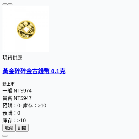
現貨供應
黃金碎碎金古錢幣 0.1克
新上市
一般
NT$
9
7
4
貴賓
NT$
9
4
7
預購：0
·
庫存：≥10
預購：0
庫存：≥10
收藏
訂閱