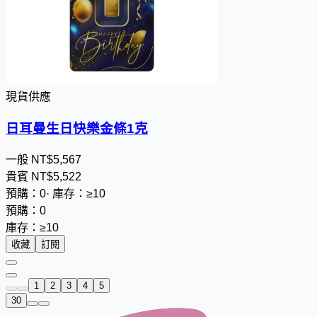
現貨供應
日耳曼生日快樂金條1克
一般
NT$
5
,
5
6
7
貴賓
NT$
5
,
5
2
2
預購：0
·
庫存：≥10
預購：0
庫存：≥10
收藏
訂閱
1
2
3
4
5
30