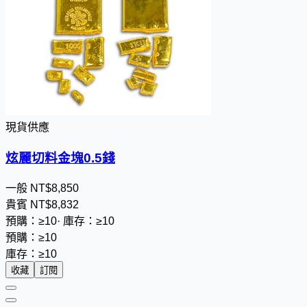
現貨供應
炫麗切料金塊0.5錢
一般
NT$
8
,
8
5
0
貴賓
NT$
8
,
8
3
2
預購：≥10
·
庫存：≥10
預購：≥10
庫存：≥10
收藏
訂閱