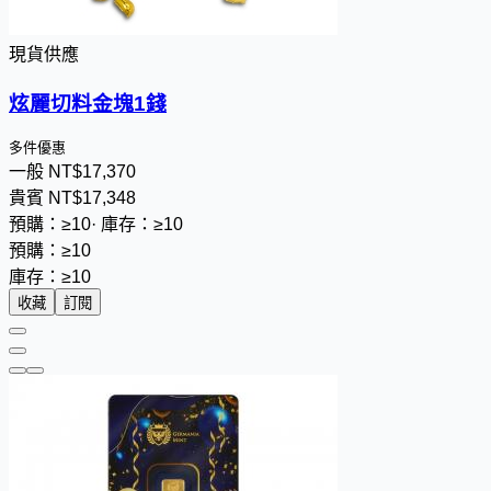
現貨供應
炫麗切料金塊1錢
多件優惠
一般
NT$
1
7
,
3
7
0
貴賓
NT$
1
7
,
3
4
8
預購：≥10
·
庫存：≥10
預購：≥10
庫存：≥10
收藏
訂閱