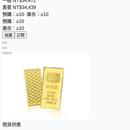
一般
NT$
3
4
,
4
7
2
貴賓
NT$
3
4
,
4
3
9
預購：≥10
·
庫存：≥10
預購：≥10
庫存：≥10
收藏
訂閱
現貨供應