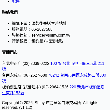
配件
聯絡我們
網購下單：
匯款後寄送客戶地址
服務電話：
06-2627588
聯絡信箱：
service@shiny.com.tw
行動銀樓：
預約雙方指定地點
實體門市
台北中正店
(02) 2339-0222
10079 台北市中正區三元街211
號
台南永成店
(06) 2627-588
70242 台南市南區永成路二段880
號
板橋漢生店 (試營運中)
(02) 2964-1526
220 新北市板橋區漢
生東路153號
Copyright © 2026, Shiny 炫麗黃金白銀交易所. All rights
reserved. (v1.1.2)