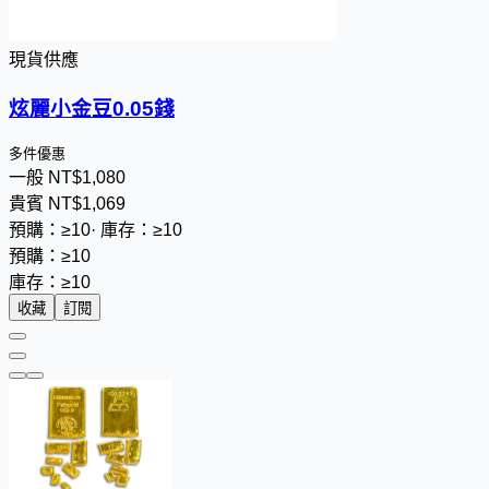
現貨供應
炫麗小金豆0.05錢
多件優惠
一般
NT$
1
,
0
8
0
貴賓
NT$
1
,
0
6
9
預購：≥10
·
庫存：≥10
預購：≥10
庫存：≥10
收藏
訂閱