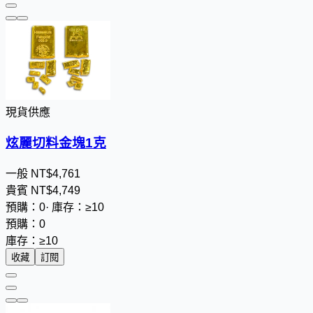
現貨供應
炫麗切料金塊1克
一般
NT$
4
,
7
6
1
貴賓
NT$
4
,
7
4
9
預購：0
·
庫存：≥10
預購：0
庫存：≥10
收藏
訂閱