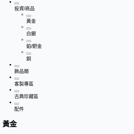
投資/商品
黃金
白銀
鉑/鈀金
銅
飾品類
客製專區
古典珍藏區
配件
黃金