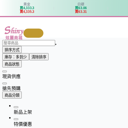
黃金
白銀
買
4
,
3
3
3
.
3
買
6
3
.
0
6
賣
4
,
3
3
5
.
3
賣
6
3
.
3
1
我要回收
炫麗商城
排序方式
庫存：多到少
清除排序
商品狀態
現貨供應
搶先預購
商品分類
新品上架
特價優惠