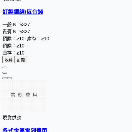
訂製銀線/每台錢
一般
NT$
3
2
7
貴賓
NT$
3
2
7
預購：≥10
·
庫存：≥10
預購：≥10
庫存：≥10
收藏
訂閱
現貨供應
各式金屬雷刻費用