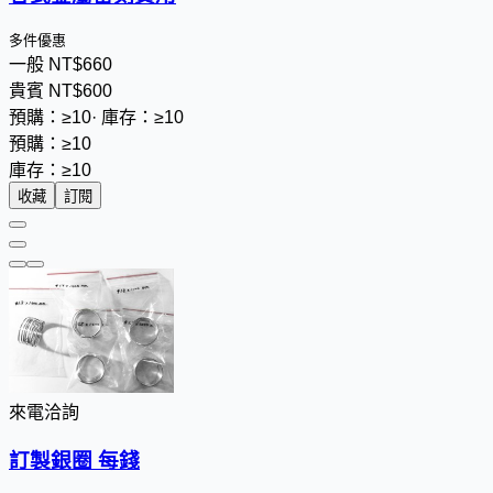
多件優惠
一般
NT$
6
6
0
貴賓
NT$
6
0
0
預購：≥10
·
庫存：≥10
預購：≥10
庫存：≥10
收藏
訂閱
來電洽詢
訂製銀圈 每錢