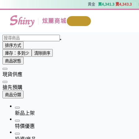
黃金
買
4
,
3
4
1
.
3
賣
4
,
3
4
3
.
3
黃金
買
4
,
3
4
1
.
3
賣
4
,
3
4
3
.
3
炫麗商城
我要回收
排序方式
庫存：多到少
清除排序
商品狀態
現貨供應
搶先預購
商品分類
新品上架
特價優惠