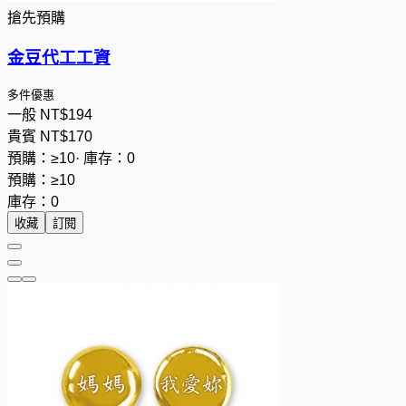
搶先預購
金豆代工工資
多件優惠
一般
NT$
1
9
4
貴賓
NT$
1
7
0
預購：≥10
·
庫存：0
預購：≥10
庫存：0
收藏
訂閱