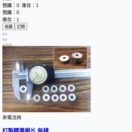
預購：0
·
庫存：1
預購：0
庫存：1
收藏
訂閱
來電洽詢
訂製精準銀片 每錢