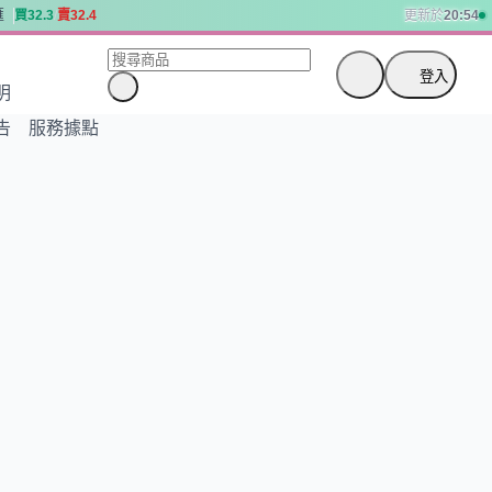
匯
買
3
2
.
3
賣
3
2
.
4
更新於
20:54
匯
買
3
2
.
3
賣
3
2
.
4
登入
明
告
服務據點