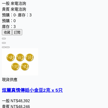
一般
來電洽詢
貴賓
來電洽詢
預購：0
·
庫存：3
預購：0
庫存：3
收藏
訂閱
現貨供應
炫麗真情傳話小金豆2克 x 5只
一般
NT$
4
8
,
3
9
2
貴賓
NT$
4
8
,
2
4
6