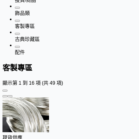
投資/商品
飾品類
客製專區
古典珍藏區
配件
客製專區
顯示第 1 到 16 項 (共 49 項)
現貨供應