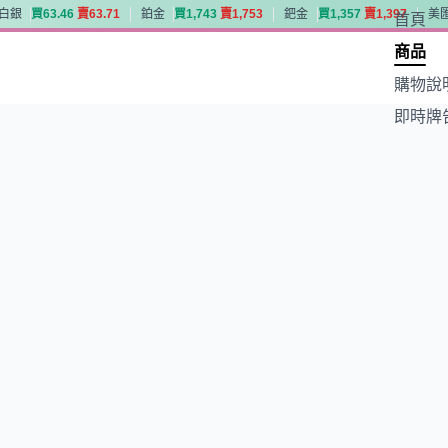
白銀
買
6
3
.
4
6
賣
6
3
.
7
1
鉑金
買
1
,
7
4
3
賣
1
,
7
5
3
鈀金
買
1
,
3
5
7
賣
1
,
3
9
7
美
首頁
白銀
買
6
3
.
4
6
賣
6
3
.
7
1
鉑金
買
1
,
7
4
3
賣
1
,
7
5
3
鈀金
買
1
,
3
5
7
賣
1
,
3
9
7
美
商品
購物說
即時牌