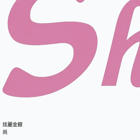
炫麗金銀
尚