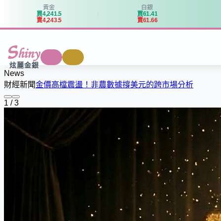
黃金
白銀
買
4
,
2
4
1
.
5
買
6
1
.
4
1
賣
4
,
2
4
3
.
5
賣
6
1
.
6
6
商城
回收
炫麗金銀
News
財經新聞
金價高檔震盪！非農數據撐美元的跨市場分析
1 / 3