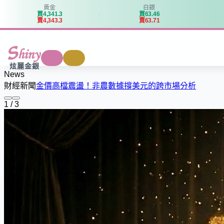
黃金
白銀
買
4
,
3
4
1
.
3
買
6
3
.
4
6
賣
4
,
3
4
3
.
3
賣
6
3
.
7
1
商城
回收
炫麗金銀
News
財經新聞
金價高檔震盪！非農數據撐美元的跨市場分析
1 / 3