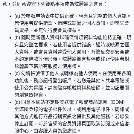
意，並同意遵守下列幾點事項成為炫麗鑫之會員：
(a) 於帳號申請表中提供正確、現有且完整的個人資訊。
若使用者提供錯誤、過時或缺漏之個人資訊，即喪失會
員資格，並無法行使會員權益。
(b) 隨時更新個人資料以確保每項資料均能維持正確、現
有且完整之要求，若使用者提供錯誤、過時或缺漏之個
人資料，或會員資料遭受他人冒用、有違反交易安全或
本約定條款等情形時，炫麗鑫擁有暫停或終止使用者對
炫麗鑫下轄所有服務之使用權。
(c) 勿將帳號借予他人或轉讓為他人使用。在使用完各項
功能後，務必記得登出帳戶，若您是與他人共享電腦或
使用公共電腦，請勿儲存帳號資料與密碼，並切記要關
閉瀏覽器視窗。
(d) 同意本網站不定期發送電子報或商品訊息（EDM）
至您所登錄的電子郵件位址，或利用電子郵件、簡訊或
其他方式進行商品行銷資訊之提供及其他服務。若您欲
停止訂閱，可於官網的會員資訊頁面取消訂閱或來信客
服中心，由客服人員為您處理。