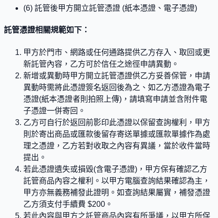
(6) 託管後甲方開立託管憑證 (紙本憑證、電子憑證)
託管憑證相關規範如下：
甲方於門市、網路或任何通路提供乙方存入、取回或更
新託管內容，乙方可於信任之途徑申請異動。
新增或異動時甲方開立託管憑證供乙方妥善保管，申請
異動時需將此憑證簽名返回後為之、如乙方憑證為電子
憑證(紙本憑證者則拍照上傳)，請填寫申請並含附件電
子憑證一併寄回。
乙方可自行於返回前影印此憑證以保留查詢權利，甲方
則於寄出商品或匯款後留存寄送單據或匯款單據作為處
理之憑證，乙方若對收取之內容有異議，當於收件當時
提出。
若此憑證遺失或損毀(含電子憑證)，甲方保有確認乙方
託管商品內容之權利。以甲方電腦查詢結果確認為主，
甲方亦無義務補發此證明。如查詢結果屬實，補發憑證
乙方須支付手續費 $200。
若此內容與甲方之託管商品內容有所爭議，以甲方所保