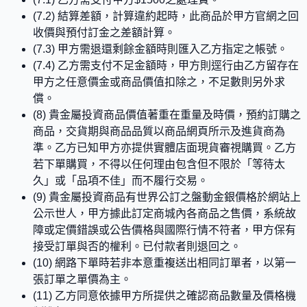
(7.2) 結算差額，計算違約起時，此商品於甲方官網之回
收價與預付訂金之差額計算。
(7.3) 甲方需退還剩餘金額時則匯入乙方指定之帳號。
(7.4) 乙方需支付不足金額時，甲方則逕行由乙方留存在
甲方之任意價金或商品價值扣除之，不足數則另外求
償。
(8) 貴金屬投資商品價值著重在重量及時價，預約訂購之
商品，交貨期與商品品質以商品網頁所示及進貨商為
準。乙方已知甲方亦提供實體店面現貨審視購買。乙方
若下單購買，不得以任何理由包含但不限於「等待太
久」或「品項不佳」而不履行交易。
(9) 貴金屬投資商品有世界公訂之盤動金銀價格於網站上
公示世人，甲方據此訂定商城內各商品之售價，系統故
障或定價錯誤或公告價格與國際行情不符者，甲方保有
接受訂單與否的權利。已付款者則退回之。
(10) 網路下單時若非本意重複送出相同訂單者，以第一
張訂單之單價為主。
(11) 乙方同意依據甲方所提供之確認商品數量及價格機