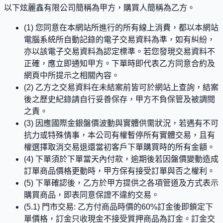
以下炫麗鑫有限公司簡稱為甲方，購買人簡稱為乙方。
(1) 您同意在本網站所進行的所有線上消費，都以本網站
電腦系統所自動記錄的電子交易資料為準，如有糾紛，
亦以該電子交易資料為認定標準。若您發現交易資料不
正確，應立即通知甲方。下單時即代表乙方同意合約及
網頁中所提示之相關內容。
(2) 乙方之交易資料在未結案前皆可於網站上查詢，結案
後之歷史紀錄請自行妥善保存，甲方不負保管及被調閱
之責。
(3) 因應國際金銀盤價波動與實體供需狀況，若遇有不可
抗力或特殊情事，本公司有權暫停所有實體交易，且有
權選擇取消交易退還當初客戶下單購買時的所有金額。
(4) 下單須於下單當天內付款，逾期後若因盤價變動造成
訂單商品價格更動時，甲方保有接受訂單與否之權利。
(5) 下單確認後，乙方於甲方提供之各項管道及方式表示
購買商品，即表同意保證不違約交易。
(5.1) 門市交易: 乙方付商品時價的60%訂金後即鎖定下
單價格，訂金只收現金不接受質押商品為訂金。訂金交