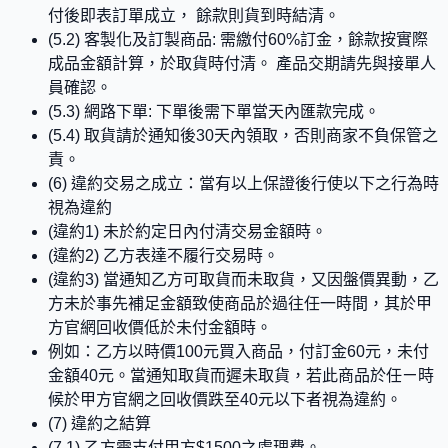
付後即表訂單成立， 餘款則貨到時結清。
(5.2) 客製化及訂製商品: 需繳付60%訂金，餘款按實際
成品金額計算，於取貨時付清。 產品交期請先與接單人
員確認。
(5.3) 網路下單: 下單後需下單當天內匯款完成。
(5.4) 取貨請於通知後30天內領取，否則商家不負保管之
責。
(6) 違約交易之成立：當有以上保證後行使以下之行為時
視為違約
(違約1) 未於約定日內付清交易金額時。
(違約2) 乙方表達不履行交易時。
(違約3) 當通知乙方可取貨而未取貨，又因盤價異動，乙
方未於事先補足金額致使商品於過往任一時間，其於甲
方官網回收價低於未付金額時。
例如：乙方以時價100元買入商品，付訂金60元，未付
金額40元。當通知取貨而遲未取貨，若此商品於任ㄧ時
候於甲方官網之回收價跌至40元以下者視為違約。
(7) 違約之結算
(7.1) 乙方需支付甲方$1500之處理費。