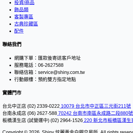
投資/商品
飾品類
客製專區
古典珍藏區
配件
聯絡我們
網購下單：
匯款後寄送客戶地址
服務電話：
06-2627588
聯絡信箱：
service@shiny.com.tw
行動銀樓：
預約雙方指定地點
實體門市
台北中正店
(02) 2339-0222
10079 台北市中正區三元街211號
台南永成店
(06) 2627-588
70242 台南市南區永成路二段880號
板橋漢生店 (試營運中)
(02) 2964-1526
220 新北市板橋區漢生
Copyright © 2026, Shiny 炫麗黃金白銀交易所. All rights reserved