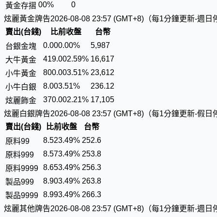
0
0%
0
黃金存摺
炫麗黃金牌告
2026-08-08 23:57 (GMT+8)（每1分鐘更新-週
賣出(台錢)
比前收盤
台幣
0.00
0.00%
5
,
9
8
7
台銀金塊
419.00
2.59%
1
6
,
6
1
7
大牛黃金
800.00
3.51%
2
3
,
6
1
2
小牛黃金
8.00
3.51%
2
3
6
.
1
2
小牛白銀
370.00
2.21%
1
7
,
1
0
5
炫麗飾金
炫麗白銀牌告
2026-08-08 23:57 (GMT+8)（每1分鐘更新-假
賣出(台錢)
比前收盤
台幣
8.52
3.49%
2
5
2
.
6
原料99
8.57
3.49%
2
5
3
.
8
原料999
8.65
3.49%
2
5
6
.
3
原料9999
8.90
3.49%
2
6
3
.
8
製品999
8.99
3.49%
2
6
6
.
3
製品9999
炫麗其他牌告
2026-08-08 23:57 (GMT+8)（每1分鐘更新-週