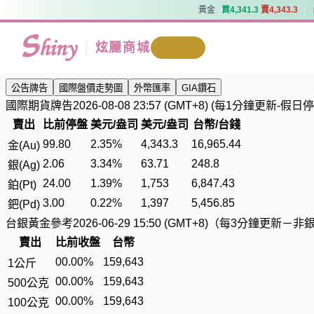
黃金
買
4
,
3
4
1
.
3
賣
4
,
3
4
3
.
3
黃金
買
4
,
3
4
1
.
3
賣
4
,
3
4
3
.
3
炫麗商城
我要回收
公告牌告
國際盤價走勢圖
外幣匯率
GIA鑽石
國際期貨牌告
2026-08-08 23:57 (GMT+8) (每1分鐘更新-假日
賣出
比前停盤
美元/盎司
美元/盎司
台幣/台錢
99.80
2.35%
4
,
3
4
3
.
3
1
6
,
9
6
5
.
4
4
金(Au)
2.06
3.34%
6
3
.
7
1
2
4
8
.
8
銀(Ag)
24.00
1.39%
1
,
7
5
3
6
,
8
4
7
.
4
3
鉑(Pt)
3.00
0.22%
1
,
3
9
7
5
,
4
5
6
.
8
5
鈀(Pd)
台銀黃金參考
2026-06-29 15:50 (GMT+8)（每3分鐘更
賣出
比前收盤
台幣
0
0.00%
1
5
9
,
6
4
3
1公斤
0
0.00%
1
5
9
,
6
4
3
500公克
0
0.00%
1
5
9
,
6
4
3
100公克