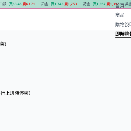
白銀
買
6
3
.
4
6
賣
6
3
.
7
1
鉑金
買
1
,
7
4
3
賣
1
,
7
5
3
鈀金
買
1
,
3
5
7
賣
1
,
3
9
7
美
首頁
白銀
買
6
3
.
4
6
賣
6
3
.
7
1
鉑金
買
1
,
7
4
3
賣
1
,
7
5
3
鈀金
買
1
,
3
5
7
賣
1
,
3
9
7
美
商品
購物說
即時牌
停盤)
新－非銀行上班時停盤）