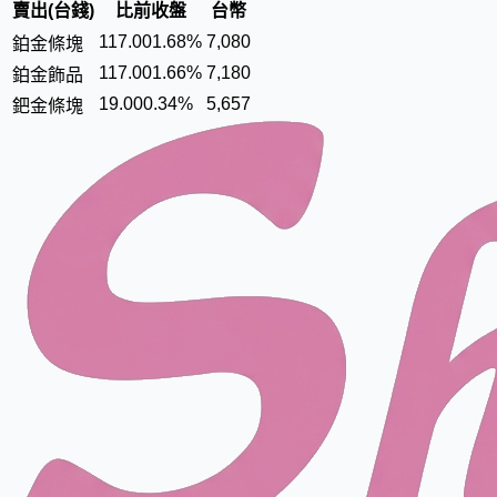
賣出(台錢)
比前收盤
台幣
117.00
1.68%
7
,
0
8
0
鉑金條塊
117.00
1.66%
7
,
1
8
0
鉑金飾品
19.00
0.34%
5
,
6
5
7
鈀金條塊