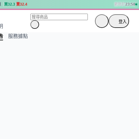
匯
買
3
2
.
3
賣
3
2
.
4
更新於
23:58
匯
買
3
2
.
3
賣
3
2
.
4
登入
明
告
服務據點