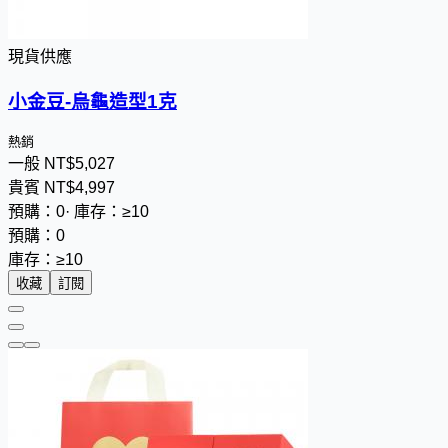
現貨供應
小金豆-烏龜造型1克
熱銷
一般
NT$
5
,
0
2
7
貴賓
NT$
4
,
9
9
7
預購：0
·
庫存：≥10
預購：0
庫存：≥10
收藏
訂閱