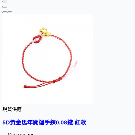
現貨供應
5D黃金馬年開運手鍊0.08錢-紅款