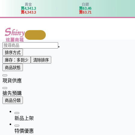
黃金
白銀
買
4
,
3
4
1
.
3
買
6
3
.
4
6
賣
4
,
3
4
3
.
3
賣
6
3
.
7
1
我要回收
炫麗商城
排序方式
庫存：多到少
清除排序
商品狀態
現貨供應
搶先預購
商品分類
新品上架
特價優惠