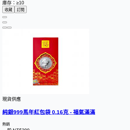
庫存：≥10
收藏
訂閱
現貨供應
純銀999馬年紅包袋 0.16克 - 福氣滿滿
熱銷