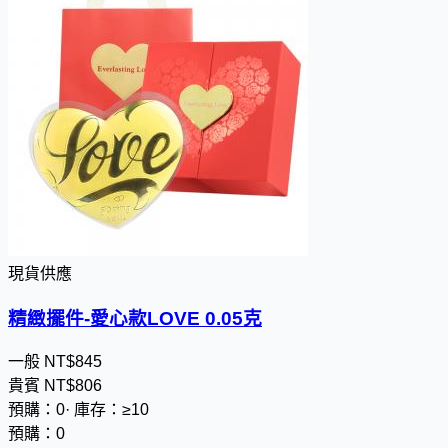
現貨供應
精緻擺件-愛心款LOVE 0.05克
一般
NT$
8
4
5
貴賓
NT$
8
0
6
預購：0
·
庫存：≥10
預購：0