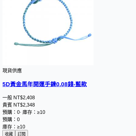
現貨供應
5D黃金馬年開運手鍊0.08錢-藍款
一般
NT$
2
,
4
0
8
貴賓
NT$
2
,
3
4
8
預購：0
·
庫存：≥10
預購：0
庫存：≥10
收藏
訂閱