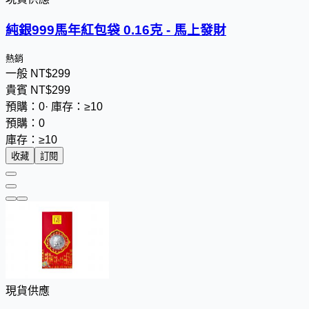
純銀999馬年紅包袋 0.16克 - 馬上發財
熱銷
一般
NT$
2
9
9
貴賓
NT$
2
9
9
預購：0
·
庫存：≥10
預購：0
庫存：≥10
收藏
訂閱
現貨供應