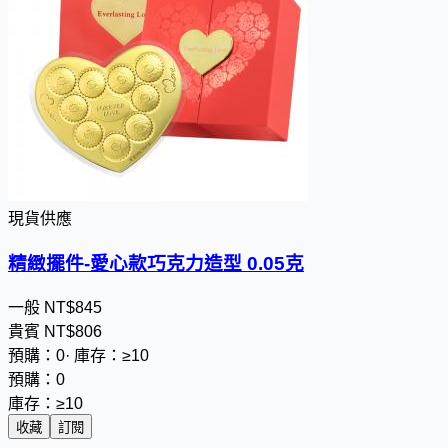
現貨供應
精緻擺件-愛心款巧克力造型 0.05克
一般
NT$
8
4
5
貴賓
NT$
8
0
6
預購：0
·
庫存：≥10
預購：0
庫存：≥10
收藏
訂閱