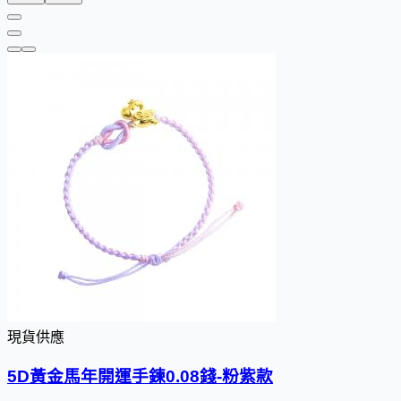
現貨供應
5D黃金馬年開運手鍊0.08錢-粉紫款