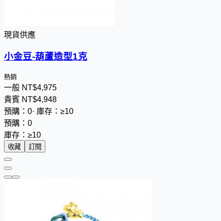
現貨供應
小金豆-葫蘆造型1克
熱銷
一般
NT$
4
,
9
7
5
貴賓
NT$
4
,
9
4
8
預購：0
·
庫存：≥10
預購：0
庫存：≥10
收藏
訂閱