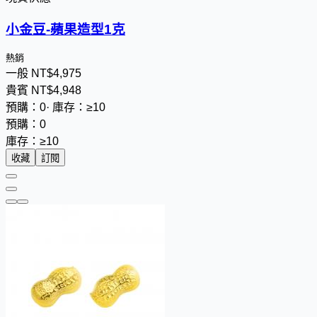
小金豆-蘋果造型1克
熱銷
一般
NT$
4
,
9
7
5
貴賓
NT$
4
,
9
4
8
預購：0
·
庫存：≥10
預購：0
庫存：≥10
收藏
訂閱