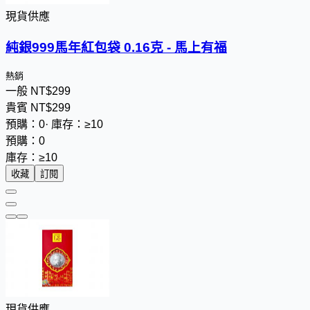
現貨供應
純銀999馬年紅包袋 0.16克 - 馬上有福
熱銷
一般
NT$
2
9
9
貴賓
NT$
2
9
9
預購：0
·
庫存：≥10
預購：0
庫存：≥10
收藏
訂閱
現貨供應