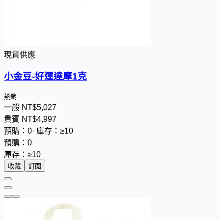
現貨供應
小金豆-好運達摩1克
熱銷
一般
NT$
5
,
0
2
7
貴賓
NT$
4
,
9
9
7
預購：0
·
庫存：≥10
預購：0
庫存：≥10
收藏
訂閱