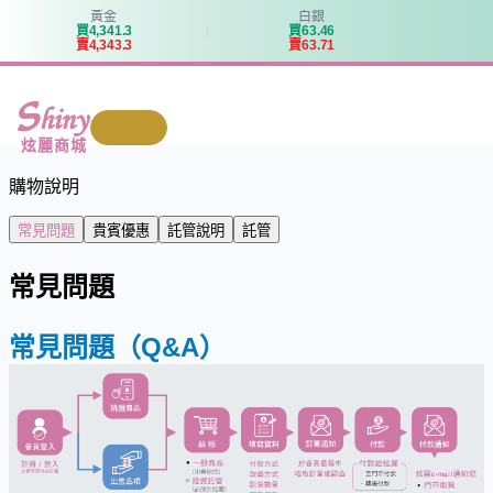
黃金
白銀
買
4
,
3
4
1
.
3
買
6
3
.
4
6
賣
4
,
3
4
3
.
3
賣
6
3
.
7
1
我要回收
炫麗商城
購物說明
常見問題
貴賓優惠
託管說明
託管
常見問題
常見問題（Q&A）