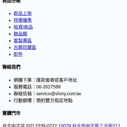
商品分類
新品上架
特價優惠
投資/商品
飾品類
客製專區
古典珍藏區
配件
聯絡我們
網購下單：
匯款後寄送客戶地址
服務電話：
06-2627588
聯絡信箱：
service@shiny.com.tw
行動銀樓：
預約雙方指定地點
實體門市
台北中正店
(02) 2339-0222
10079 台北市中正區三元街211