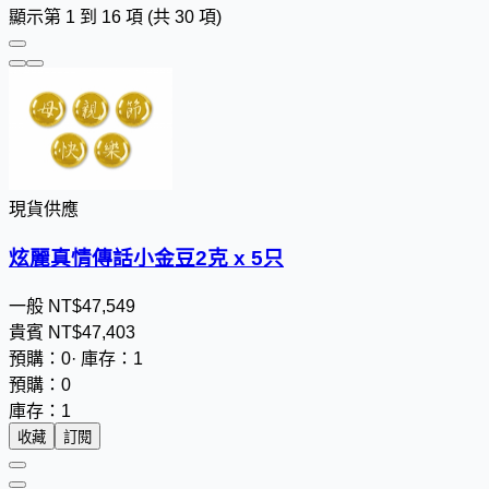
顯示第 1 到 16 項 (共 30 項)
現貨供應
炫麗真情傳話小金豆2克 x 5只
一般
NT$
4
7
,
5
4
9
貴賓
NT$
4
7
,
4
0
3
預購：0
·
庫存：1
預購：0
庫存：1
收藏
訂閱