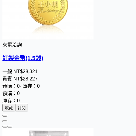
來電洽詢
訂製金幣(1.5錢)
一般
NT$
2
8
,
3
2
1
貴賓
NT$
2
8
,
2
2
7
預購：0
·
庫存：0
預購：0
庫存：0
收藏
訂閱