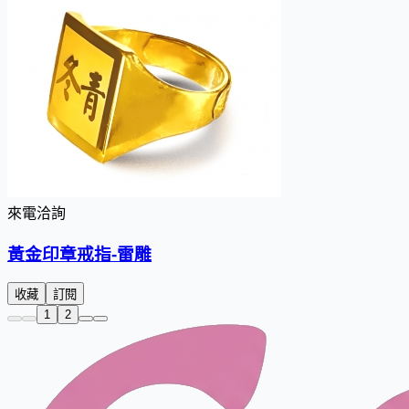
來電洽詢
黃金印章戒指-雷雕
收藏
訂閱
1
2