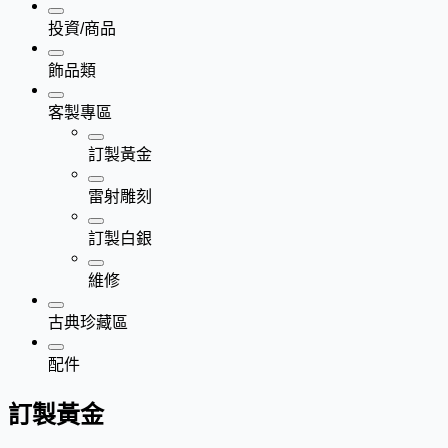
投資/商品
飾品類
客製專區
訂製黃金
雷射雕刻
訂製白銀
維修
古典珍藏區
配件
訂製黃金