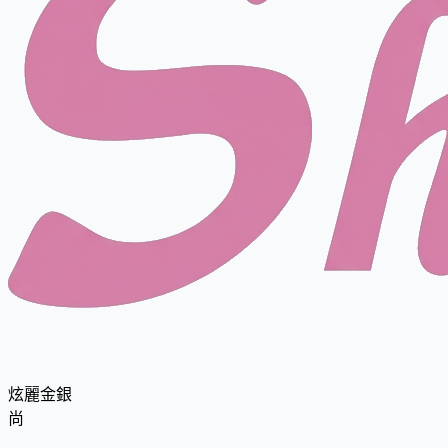
炫麗金銀
尚