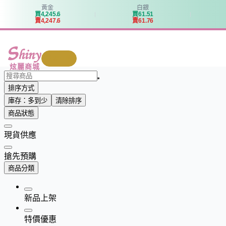
黃金
白銀
買
4
,
2
4
5
.
6
買
6
1
.
5
1
賣
4
,
2
4
7
.
6
賣
6
1
.
7
6
我要回收
炫麗商城
排序方式
庫存：多到少
清除排序
商品狀態
現貨供應
搶先預購
商品分類
新品上架
特價優惠