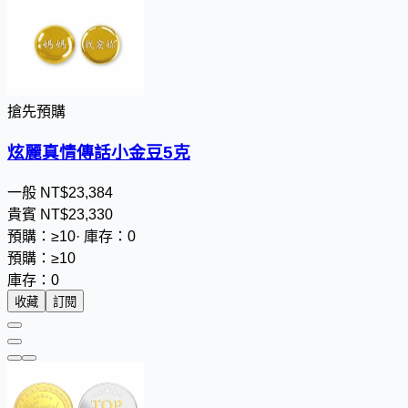
搶先預購
炫麗真情傳話小金豆5克
一般
NT$
2
3
,
3
8
4
貴賓
NT$
2
3
,
3
3
0
預購：≥10
·
庫存：0
預購：≥10
庫存：0
收藏
訂閱