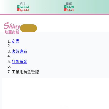
黃金
白銀
買
4
,
3
4
1
.
3
買
6
3
.
4
6
賣
4
,
3
4
3
.
3
賣
6
3
.
7
1
我要回收
炫麗商城
商品
客製專區
訂製黃金
工業用黃金管線