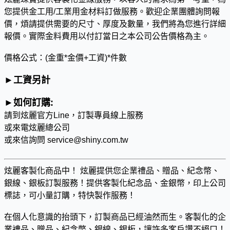
您提供金工用/工業用金材料訂做服務。歡迎企業團體詢問報
價，煩請提供需要的尺寸、厚度及數量，我們將為您進行詳細
報價。實際金料費用以付訂當日之本公司公告價格為主。
價格公式：(金重*金價+工資)*件數
►
工資另計
►
如何訂購:
請到炫麗官方Line，訂製專員線上服務
或來電炫麗總公司
或來信詢問 service@shiny.com.tw
炫麗客製化商品中！ 炫麗提供您企業禮品、贈品、紀念幣、
銀線、銀板訂製服務！提供客製化紀念品、金銀幣，印上公司
標誌，可小量訂購，特快製作服務！
在個人化意識的抬頭下，訂製商品已經油然而生。客製化的企
業禮品、贈品、紀念幣、銀線、銀板，讓許多客戶讚不絕口！