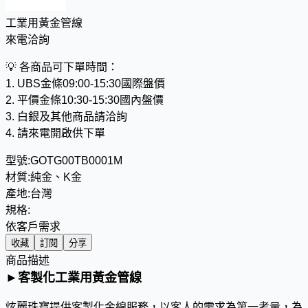
工業用黃金管線
來電洽詢
💡
各商品可下單時間：
1. UBS金條09:00-15:30國際盤價
2. 平價金條10:30-15:30國內盤價
3. 白銀及其他商品請洽詢
4. 請來電開啟供下單
型號:
GOTG00TB0001M
材質:
純金、K金
產地:
台灣
規格:
依客戶需求
收藏
訂閱
分享
商品描述
►
客製化工業用黃金管線
炫麗珠寶提供客製化金線服務，以客人的需求為第一考量，為