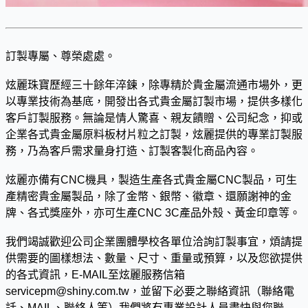
訂製專屬、尊榮處處。
炫麗珠寶歷經三十餘年淬鍊，除專精於貴金屬流通市場外，更
以專業技術為基底，開發出各式貴金屬訂製市場，提供多樣化
客戶訂製服務。無論是情人驚喜、親友饋贈、公司紀念，抑或
企業各式貴金屬原料板材片粒之訂製，炫麗提供的專業訂製服
務，乃為客戶需求量身打造、訂製客製化商品內容。
炫麗亦備有CNC機具，製造生產各式貴金屬CNC製品，可生
產精密貴金屬製品，除了金幣、銀幣、徽章、還願謝神的金
牌、各式獎座外，亦可生產CNC 3C產品外殼、黃金印章等。
我們竭誠歡迎公司企業團體學校各單位洽詢訂製事宜，煩請提
供需要的圖樣想法、數量、尺寸、重量或預算，以及您欲提供
的各式資訊，E-MAIL至炫麗服務信箱
servicepm@shiny.com.tw，並留下必要之聯絡資訊（聯絡電
話、MAIL、聯絡人等）我們將有專業設計人員盡快與您聯