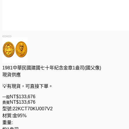
1981中華民國建國七十年紀念金章1盎司(國父像)
現貨供應
💡
有現貨，可直接下單。
NT$
1
3
3
,
6
7
6
一般
NT$
1
3
3
,
6
7
6
貴賓
型號:
22KCT70KU007V2
材質:
金95%
重量: