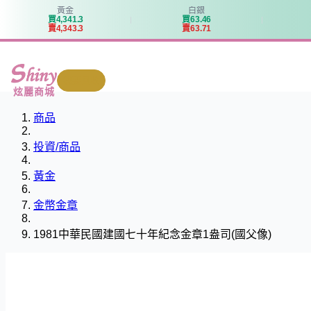
黃金
白銀
買
4
,
3
4
1
.
3
買
6
3
.
4
6
賣
4
,
3
4
3
.
3
賣
6
3
.
7
1
我要回收
炫麗商城
商品
投資/商品
黃金
金幣金章
1981中華民國建國七十年紀念金章1盎司(國父像)