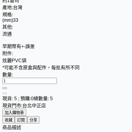
約1盎司
產地:
台灣
規格:
(mm)33
其他:
流通
早期幣有+-誤差
附件:
炫麗PVC袋
*可能不含原盒與配件，每批有所不同
數量:
現貨: 5 ; 預購:0
總數量: 5
現貨門市:
台北中正店
加入購物車
收藏
訂閱
分享
商品描述