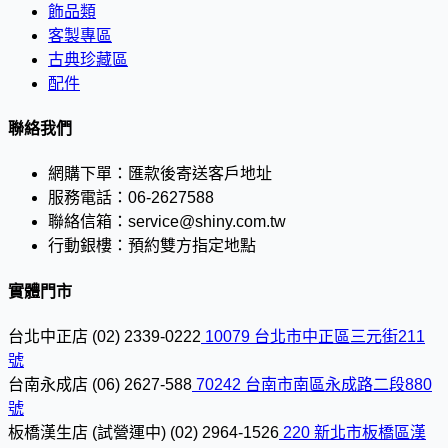
飾品類
客製專區
古典珍藏區
配件
聯絡我們
網購下單：
匯款後寄送客戶地址
服務電話：
06-2627588
聯絡信箱：
service@shiny.com.tw
行動銀樓：
預約雙方指定地點
實體門市
台北中正店
(02) 2339-0222
10079 台北市中正區三元街211
號
台南永成店
(06) 2627-588
70242 台南市南區永成路二段880
號
板橋漢生店 (試營運中)
(02) 2964-1526
220 新北市板橋區漢