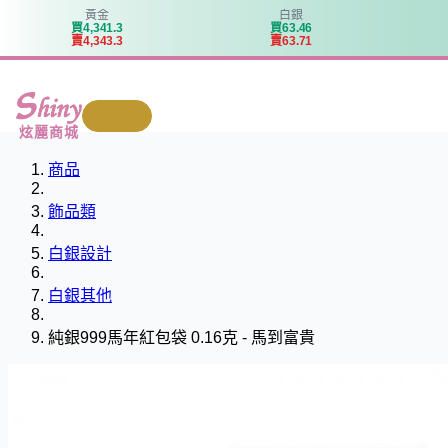
黃金
白銀
買
4
,
3
4
1
.
3
買
6
3
.
4
6
賣
4
,
3
4
3
.
3
賣
6
3
.
7
1
我要回收
炫麗商城
商品
飾品類
白銀設計
白銀其他
純銀999馬年紅包袋 0.16克 - 馬到富貴