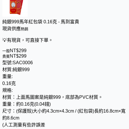
純銀999馬年紅包袋 0.16克 - 馬到富貴
現貨供應
熱銷
💡
有現貨，可直接下單。
NT$
2
9
9
一般
NT$
2
9
9
貴賓
型號:
SAC0006
材質:
純銀999
重量:
0.16克
規格:
材質：上面馬圖案是純銀999，底部為PVC材質。
重量：約0.16克(0.04錢)
尺寸：(保護殼)大小約4.3cm×4.3cm / (紅包袋)長約16.8cm×寬
約8.6cm
(人工測量有些許誤差