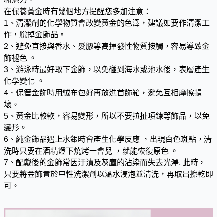
在保養黃金時有幾個地方提醒您多加注意：
1、清潔劑的化學物質會改變黃金的色澤，建議如要作清潔工
作，脫掉金飾品。
2、避免直接與香水、髮膠等高揮發性物質接觸，容易導致金
飾褪色 。
3、游泳時最好取下金飾，以免碰到海水或池水後，表層產生
化學變化 。
4、保管金飾時用絨布包好再放進首飾箱，避免互相摩擦損
壞。
5、黃金比較軟，容易變形，所以不要拉扯項鍊等飾品，以免
變形。
6、純金飾品遇上水銀時會產生化學反應 ，出現白色斑點，清
洗時只要在酒精燈下燒烤一會兒 ，就能恢復原色 。
7、配戴後的金飾常因汙漬及灰塵的沾染而失去光澤, 此時，
只要將金飾置於中性洗潔劑以溫水浸泡並清洗，再取出擦乾即
可。