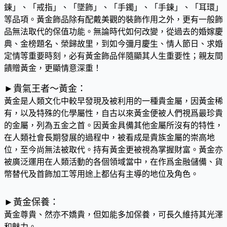
鍊」、「戒指」、「墜飾」、「手鐲」、「手鍊」、「耳環」
等品項。黃金飾品除有配戴美觀的裝飾作用之外，更有一般飾
品無法取代的保值功能。無論時代如何改變，從過去的婚嫁慶
典、金榜題名、榮歸故里，到如今彌月慶生、情人節日、求婚
定情等重要時刻，必有黃金飾品伴隨顯其人生重要性；親友間
饋贈黃金，更顯情意深重！
►貴氣王者～黃金：
黃金是人類文化中較早發現及被利用的一種貴金屬，因黃金稀
有，以及特殊的化學屬性，自古以來黃金便被人們視爲最珍貴
的金屬，列為五金之首。因黃金具備其他金屬所沒有的特性，
在人類社會長期發展的過程中，被看成是貴族金屬的崇高地
位，至今尚無法被取代。持有黃金更被視為掌握財富。黃金亦
被廣泛運用在人類活動的各個領域當中，在作爲金融儲備、貨
幣替代及首飾加工等用途上都佔有主導的地位及角色。
►黃金保養：
黃金尊貴、然亦不嬌貴，但如能多加保養，可長久維持其光澤
和魅力。