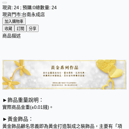
現貨: 24 ; 預購:0
總數量: 24
現貨門市:
台南永成店
加入購物車
收藏
訂閱
分享
商品描述
​►飾品重量說明：
實際商品金重
(±0.01錢)。
►黃金飾品：
黃金飾品顧名思義即為黃金打造製成之裝飾品，主要有「項