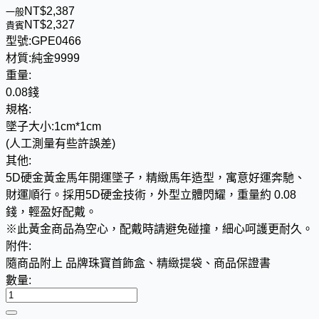
NT$
2
,
3
8
7
一般
NT$
2
,
3
2
7
貴賓
型號:
GPE0466
材質:
純金9999
重量:
0.08錢
規格:
墜子大小:1cm*1cm
(人工測量有些許誤差)
其他:
5D硬金黃金馬年開運墜子，精緻馬年造型，寓意好運奔馳、
財運順行。採用5D硬金技術，外型立體閃耀，重量約 0.08
錢，輕盈好配戴。
※此黃金商品為空心，配戴時請避免碰撞，細心呵護更耐久。
附件:
隨商品附上 品牌珠寶首飾盒、精緻提袋、商品保證書
數量: