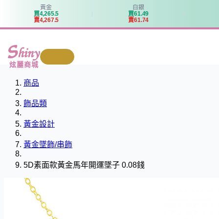
黃金
白銀
買
4
,
2
6
5
.
5
買
6
1
.
4
9
賣
4
,
2
6
7
.
5
賣
6
1
.
7
4
我要回收
炫麗商城
商品
飾品類
黃金設計
黃金墜飾/串飾
5D素面款黃金馬年開運墜子 0.08錢