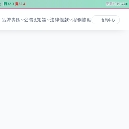
匯
買
3
2
.
3
賣
3
2
.
4
更新於
19:47
匯
買
3
2
.
3
賣
3
2
.
4
品牌專區
公告&知識
法律條款
服務據點
會員中心