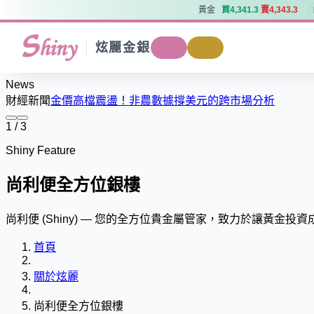
黃金
買
4
,
3
4
1
.
3
賣
4
,
3
4
3
.
3
黃金
買
4
,
3
4
1
.
3
賣
4
,
3
4
3
.
3
炫麗金銀
商城
回收
News
財經新聞
金價高檔震盪！非農數據撐美元的跨市場分析
1 / 3
Shiny Feature
尚利便全方位銀樓
尚利便 (Shiny) — 您的全方位貴金屬管家，致力於讓黃金投
首頁
關於炫麗
尚利便全方位銀樓