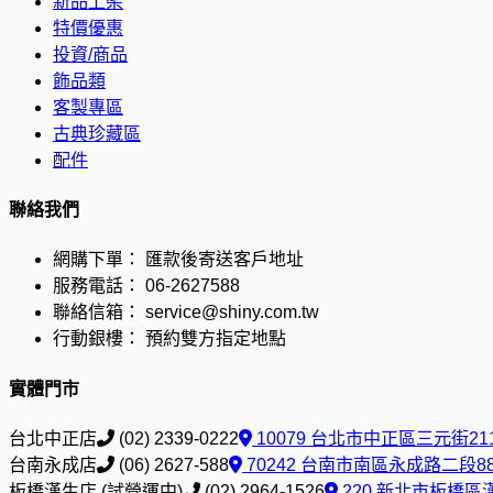
新品上架
特價優惠
投資/商品
飾品類
客製專區
古典珍藏區
配件
聯絡我們
網購下單：
匯款後寄送客戶地址
服務電話：
06-2627588
聯絡信箱：
service@shiny.com.tw
行動銀樓：
預約雙方指定地點
實體門市
台北中正店
(02) 2339-0222
10079 台北市中正區三元街21
台南永成店
(06) 2627-588
70242 台南市南區永成路二段8
板橋漢生店 (試營運中)
(02) 2964-1526
220 新北市板橋區