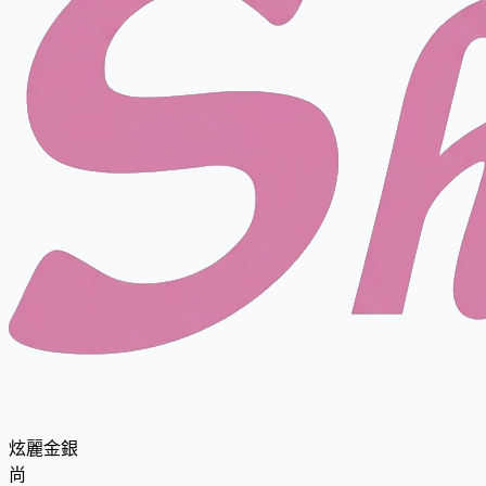
炫麗金銀
尚