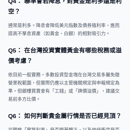
Q4： 聯準會若降息，對黃金是利多還是利
空？
通常是利多。降息會降低美元指數及債券殖利率，進而
提高不孳息資產（如黃金、白銀）的相對吸引力。
Q5： 在台灣投資實體黃金有哪些稅務或溢
價考慮？
依目前一般實務，多數投資型金塊在台灣交易多屬免徵
營業稅範圍，但實際仍應以主管機關規定與申報規定為
準。但銀樓買賣會有「工錢」或「牌價溢價」，建議交
易前多方比價。
Q6： 如何判斷貴金屬行情是否已經見頂？
可觀察「實質利率」是否顯著轉正，以及地緣衝突是否