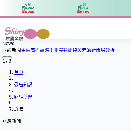
黃金
白銀
買
4
,
2
4
2
買
6
1
.
4
賣
4
,
2
4
4
賣
6
1
.
6
5
商城
回收
炫麗金銀
News
財經新聞
金價高檔震盪！非農數據撐美元的跨市場分析
1 / 3
首頁
公告知識
財經新聞
詳情
財經新聞