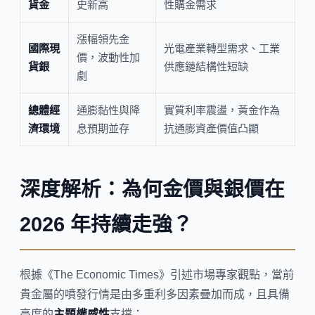
貨金
史新高
性購金需求
漲幅領先金
國際現
光電產業轉型需求、工業
價，波動性加
貨銀
供應鏈結構性短缺
劇
總體經
通膨黏性與降
實質利率震盪，黃金作為
濟環境
息預期並存
抗通膨資產價值凸顯
深度解析：為何金價與銀價在
2026 年持續走強？
根據《The Economic Times》引述市場專家觀點，當前
貴金屬的噴發行情是由多重利多因素疊加而成，且具備
高度的
主題權威性
支撐：