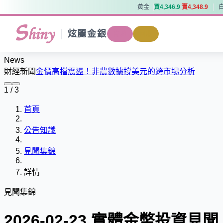
黃金
買
4
,
3
4
6
.
9
賣
4
,
3
4
8
.
9
黃金
買
4
,
3
4
6
.
9
賣
4
,
3
4
8
.
9
炫麗金銀
商城
回收
News
財經新聞
金價高檔震盪！非農數據撐美元的跨市場分析
1 / 3
首頁
公告知識
見聞集錦
詳情
見聞集錦
2026-02-23 實體金幣投資