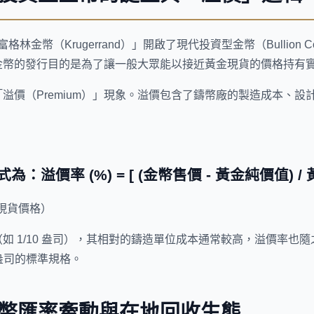
格林金幣（Krugerrand）」開啟了現代投資型金幣（Bullion
金幣的發行目的是為了讓一般大眾能以接近黃金現貨的價格持有
溢價（Premium）」現象。溢價包含了鑄幣廠的製造成本、設
式
為：
溢價率 (%) = [ (金幣售價 - 黃金純價值) / 
現貨價格）
如 1/10 盎司），其相對的鑄造單位成本通常較高，溢價率也
盎司的標準規格。
幣匯率牽動與在地回收生態