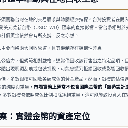
必須關聯台灣在地的交易體系與總體經濟指標。台灣投資者在購
更深受美元兌新台幣（USD/TWD）匯率的直接影響。當台幣相對
幣計價黃金依然會有所支撐，反之亦然。
人主要面臨兩大回收管道，且其機制存在結構性差異：
度公信力，但規範相對嚴格。通常僅回收該行售出之特定品項，
本體出現明顯刮痕或包裝損毀，可能會遭到拒絕回收或影響回收
極佳，多數銀樓可回收各類成色的黃金產品。然而，銀樓的估價邏輯
黃金的純度與重量，
市場實務上通常不包含國際金幣的「鑄造設計
幣），多數銀樓會依照成色比例扣除耗損重量，這可能導致投資人
察：實體金幣的資產定位