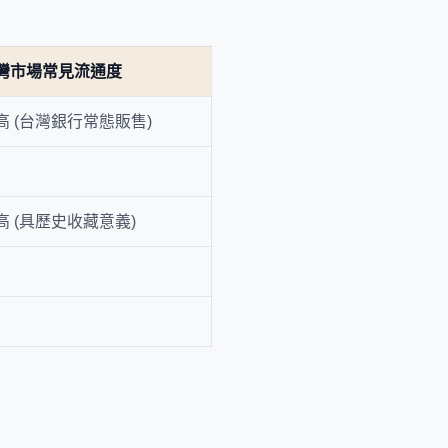
灣市場常見流通度
高 (台灣銀行常態販售)
高 (具歷史收藏意義)