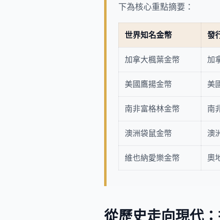
下為核心重點摘要：
世界知名金幣
發
加拿大楓葉金幣
加拿
美國鷹揚金幣
美
南非富格林金幣
南
澳洲袋鼠金幣
澳
維也納愛樂金幣
奧
從歷史走向現代：