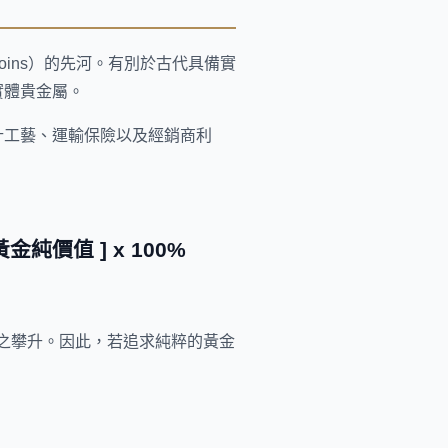
 Coins）的先河。有別於古代具備實
實體貴金屬。
計工藝、運輸保險以及經銷商利
黃金純價值 ] x 100%
隨之攀升。因此，若追求純粹的黃金