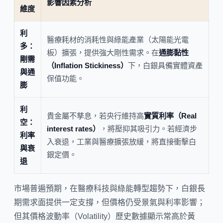
影響因素分析
維度
利
醫療耗材的消耗性與綠能產業（太陽能光電
多：
板）擴張，提供強大剛性需求。在
通膨黏性
剛需
（Inflation Stickiness）
下，白銀具備實體資產
與通
保值功能。
膨
利
貴金屬不孳息，若央行維持高
實質利率（Real
空：
interest rates）
，將壓抑其吸引力。若經濟步
利率
入衰退，工業與醫療擴張放緩，將直接衝擊白
與衰
銀定價。
退
市場普遍預期，在醫療科技與綠能轉型趨勢下，白銀長
期需求面提供一定支撐，但價格仍受景氣與利率影響；
但其價格波動率（Volatility）歷史數據顯示常高於黃