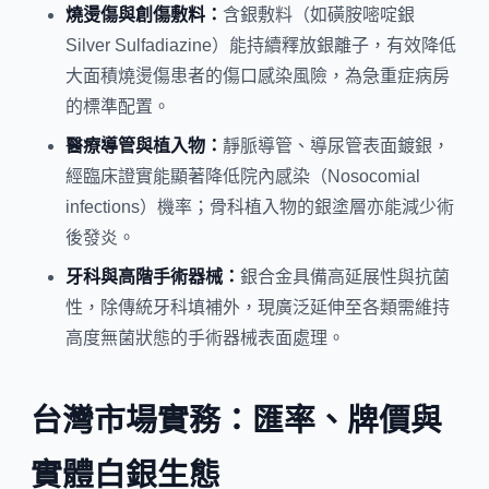
燒燙傷與創傷敷料：
含銀敷料（如磺胺嘧啶銀
Silver Sulfadiazine）能持續釋放銀離子，有效降低
大面積燒燙傷患者的傷口感染風險，為急重症病房
的標準配置。
醫療導管與植入物：
靜脈導管、導尿管表面鍍銀，
經臨床證實能顯著降低院內感染（Nosocomial
infections）機率；骨科植入物的銀塗層亦能減少術
後發炎。
牙科與高階手術器械：
銀合金具備高延展性與抗菌
性，除傳統牙科填補外，現廣泛延伸至各類需維持
高度無菌狀態的手術器械表面處理。
台灣市場實務：匯率、牌價與
實體白銀生態