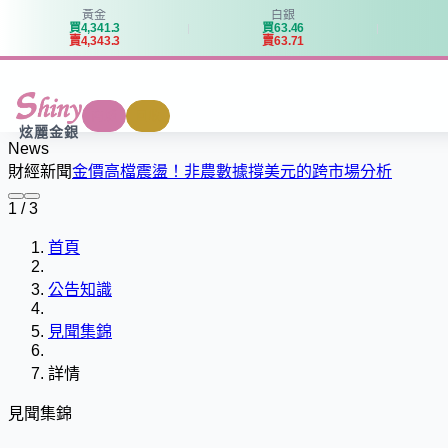
黃金
白銀
買
4
,
3
4
1
.
3
買
6
3
.
4
6
賣
4
,
3
4
3
.
3
賣
6
3
.
7
1
商城
回收
炫麗金銀
News
財經新聞
金價高檔震盪！非農數據撐美元的跨市場分析
1 / 3
首頁
公告知識
見聞集錦
詳情
見聞集錦