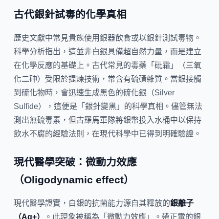
古代銀針試毒的化學真相
歷史文獻中常見貴族使用銀器飲食或以銀針測試毒物。
科學分析指出，這並非白銀具備超自然力量，而是建立
在化學反應的基礎上。古代常見的毒藥「砒霜」（三氧
化二砷）受限於提煉技術，常含有硫磺雜質。當銀接觸
到硫化物時，會迅速生成黑色的硫化銀（Silver
Sulfide），這便是「銀針變黑」的科學真相。儘管無法
測出無硫毒素，但古羅馬軍隊將銀幣投入水桶中以保持
飲水不腐的經驗法則，在現代科學中已得到明確驗證。
現代醫學突破：微動力效應
（Oligodynamic effect）
現代醫學證實，白銀的抗菌能力源自其釋放的
銀離子
（Ag+）
。此現象被稱為「微動力效應」。帶正電的銀