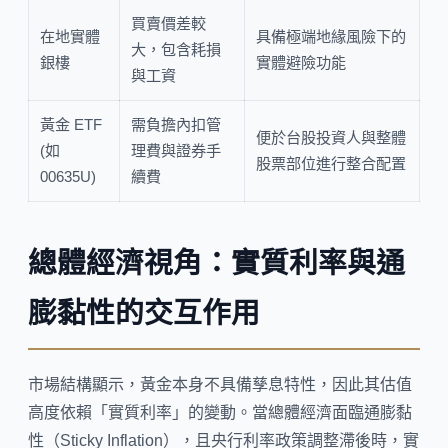
買賣價差較
在地實體
具備極端地緣風險下的
大，包含耗損
銀樓
實體避險功能
與工資
黃金 ETF
需負擔內扣管
便於台股投資人與整體
(如
理費與證券手
股票部位進行整合配置
00635U)
續費
總體經濟視角：實質利率與通
膨黏性的交互作用
市場結構顯示，黃金本身不具備孳息特性，因此其估值
高度依賴「實質利率」的變動。當總體經濟面臨通膨黏
性（Sticky Inflation），且央行利率政策調整滯後時，實