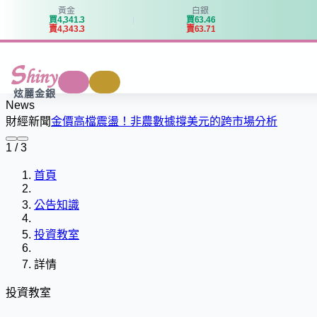
黃金
白銀
買
4
,
3
4
1
.
3
買
6
3
.
4
6
賣
4
,
3
4
3
.
3
賣
6
3
.
7
1
商城
回收
炫麗金銀
News
財經新聞
金價高檔震盪！非農數據撐美元的跨市場分析
1 / 3
首頁
公告知識
投資教室
詳情
投資教室