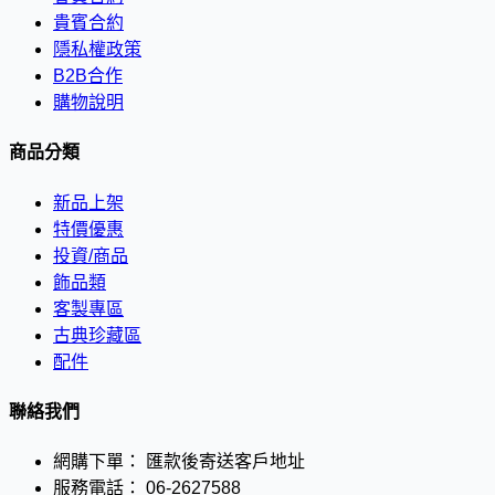
貴賓合約
隱私權政策
B2B合作
購物說明
商品分類
新品上架
特價優惠
投資/商品
飾品類
客製專區
古典珍藏區
配件
聯絡我們
網購下單：
匯款後寄送客戶地址
服務電話：
06-2627588