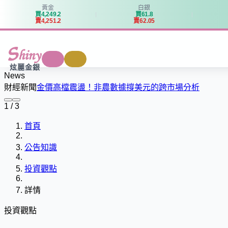
黃金
白銀
買
4
,
2
4
9
.
2
買
6
1
.
8
賣
4
,
2
5
1
.
2
賣
6
2
.
0
5
商城
回收
炫麗金銀
News
財經新聞
金價高檔震盪！非農數據撐美元的跨市場分析
1 / 3
首頁
公告知識
投資觀點
詳情
投資觀點