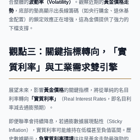
合整體的
波動率（Volatility）
。觀察近期的
黃金價格走
勢
，底部的墊高顯示出長線籌碼（如央行購金、退休基
金配置）的鎖定效應正在增強，這為金價提供了強力的
下檔支撐。
觀點三：關鍵指標轉向，「實
質利率」與工業需求雙引擎
展望未來，影響
黃金價格
的關鍵指標，將從單純的名目
利率轉向
「實質利率」
（Real Interest Rates，即名目利
率減去通膨預期）。
即便聯準會持續降息，若通膨數據展現黏性（Sticky
Inflation），實質利率可能維持在低檔甚至負值區間。歷
史數據顯示，
負實質利率環境
往往是黃金走勢最強勁的