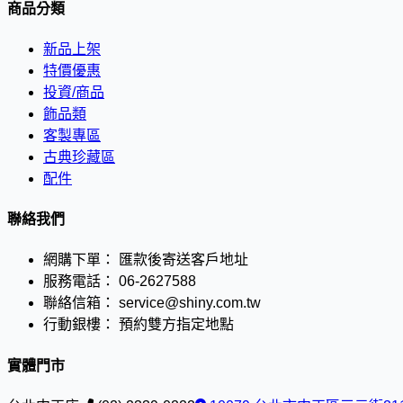
商品分類
新品上架
特價優惠
投資/商品
飾品類
客製專區
古典珍藏區
配件
聯絡我們
網購下單：
匯款後寄送客戶地址
服務電話：
06-2627588
聯絡信箱：
service@shiny.com.tw
行動銀樓：
預約雙方指定地點
實體門市