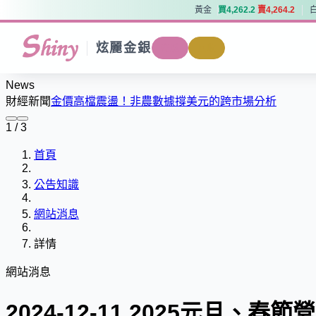
黃金
買
4
,
2
6
2
.
2
賣
4
,
2
6
4
.
2
黃金
買
4
,
2
6
2
.
2
賣
4
,
2
6
4
.
2
炫麗金銀
商城
回收
News
財經新聞
金價高檔震盪！非農數據撐美元的跨市場分析
1 / 3
首頁
公告知識
網站消息
詳情
網站消息
2024-12-11 2025元旦、春