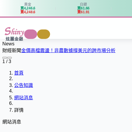
黃金
白銀
買
4
,
2
4
6
.
6
買
6
1
.
6
6
賣
4
,
2
4
8
.
6
賣
6
1
.
9
1
商城
回收
炫麗金銀
News
財經新聞
金價高檔震盪！非農數據撐美元的跨市場分析
1 / 3
首頁
公告知識
網站消息
詳情
網站消息