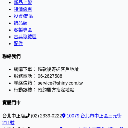
新品上架
特價優惠
投資/商品
飾品類
客製專區
古典珍藏區
配件
聯絡我們
網購下單：
匯款後寄送客戶地址
服務電話：
06-2627588
聯絡信箱：
service@shiny.com.tw
行動銀樓：
預約雙方指定地點
實體門市
台北中正店
(02) 2339-0222
10079 台北市中正區三元街
211號