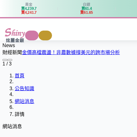
黃金
白銀
買
4
,
2
3
9
.
7
買
6
1
.
4
賣
4
,
2
4
1
.
7
賣
6
1
.
6
5
商城
回收
炫麗金銀
News
財經新聞
金價高檔震盪！非農數據撐美元的跨市場分析
1 / 3
首頁
公告知識
網站消息
詳情
網站消息