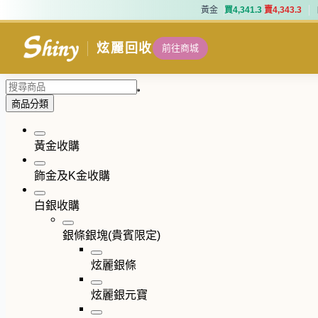
黃金
買
4
,
3
4
1
.
3
賣
4
,
3
4
3
.
3
黃金
買
4
,
3
4
1
.
3
賣
4
,
3
4
3
.
3
炫麗回收
前往商城
商品分類
黃金收購
飾金及K金收購
白銀收購
銀條銀塊(貴賓限定)
炫麗銀條
炫麗銀元寶