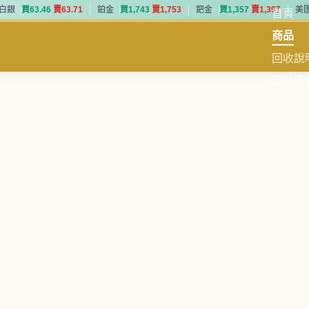
白銀
買
6
3
.
4
6
賣
6
3
.
7
1
鉑金
買
1
,
7
4
3
賣
1
,
7
5
3
鈀金
買
1
,
3
5
7
賣
1
,
3
9
7
美
首頁
白銀
買
6
3
.
4
6
賣
6
3
.
7
1
鉑金
買
1
,
7
4
3
賣
1
,
7
5
3
鈀金
買
1
,
3
5
7
賣
1
,
3
9
7
美
商品
回收說
即時牌