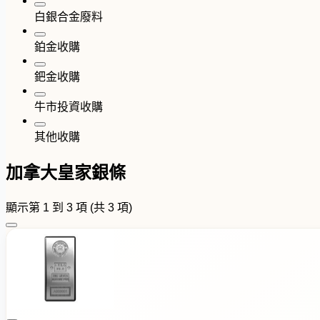
白銀合金廢料
鉑金收購
鈀金收購
牛市投資收購
其他收購
加拿大皇家銀條
顯示第 1 到 3 項 (共 3 項)