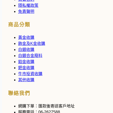
隱私權政策
免責聲明
商品分類
黃金收購
飾金及K金收購
白銀收購
白銀合金廢料
鉑金收購
鈀金收購
牛市投資收購
其他收購
聯絡我們
網購下單：
匯款後寄送客戶地址
服務電話：
06-2627588