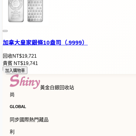
加拿大皇家銀條10盎司（.9999）
回收
NT$
1
9
,
7
2
1
貴賓
NT$
1
9
,
7
4
1
加入購物車
黃金白銀回收站
尚
GLOBAL
同步國際熱門藏品
利