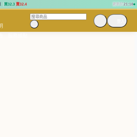
匯
買
3
2
.
3
賣
3
2
.
4
更新於
21:18
匯
買
3
2
.
3
賣
3
2
.
4
登入
明
告
服務據點