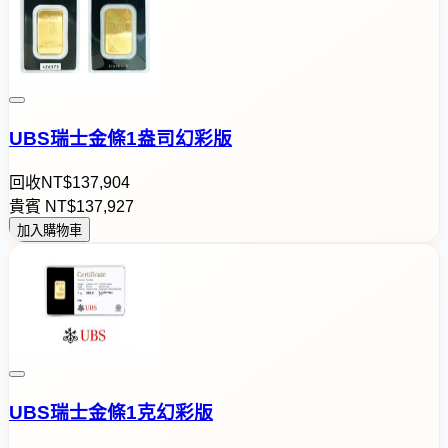
UBS瑞士金條1盎司幻彩版
回收
NT$
1
3
7
,
9
0
4
貴賓
NT$
1
3
7
,
9
2
7
加入購物車
UBS瑞士金條1克幻彩版