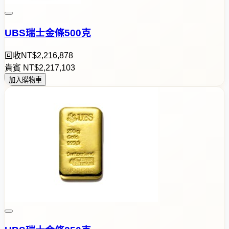
UBS瑞士金條500克
回收
NT$
2
,
2
1
6
,
8
7
8
貴賓
NT$
2
,
2
1
7
,
1
0
3
加入購物車