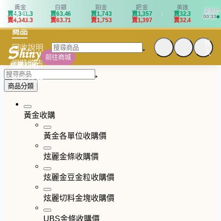
黃金
白銀
鉑金
鈀金
美匯
更新於
買
4
,
3
4
1
.
3
買
6
3
.
4
6
買
1
,
7
4
3
買
1
,
3
5
7
買
3
2
.
3
首頁
00:33
賣
4
,
3
4
3
.
3
賣
6
3
.
7
1
賣
1
,
7
5
3
賣
1
,
3
9
7
賣
3
2
.
4
商品
登
回收說明
入
前往商城
即時牌告
炫麗回收
服務據點
商品分類
黃金收購
黃金各單位收購價
炫麗金條收購價
炫麗金豆金粒收購價
炫麗切料金塊收購價
UBS金條收購價