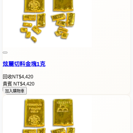
炫麗切料金塊1克
回收
NT$
4
,
4
2
0
貴賓
NT$
4
,
4
2
0
加入購物車