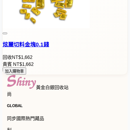
炫麗切料金塊0.1錢
回收
NT$
1
,
6
6
2
貴賓
NT$
1
,
6
6
2
加入購物車
黃金白銀回收站
尚
GLOBAL
同步國際熱門藏品