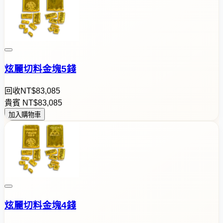
炫麗切料金塊5錢
回收
NT$
8
3
,
0
8
5
貴賓
NT$
8
3
,
0
8
5
加入購物車
炫麗切料金塊4錢