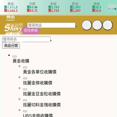
黃金
白銀
鉑金
鈀金
美匯
更新於
買
4
,
3
4
1
.
3
買
6
3
.
4
6
買
1
,
7
4
3
買
1
,
3
5
7
買
3
2
.
3
首頁
16:24
賣
4
,
3
4
3
.
3
賣
6
3
.
7
1
賣
1
,
7
5
3
賣
1
,
3
9
7
賣
3
2
.
4
商品
登
回收說明
入
前往商城
即時牌告
炫麗回收
服務據點
商品分類
黃金收購
黃金各單位收購價
炫麗金條收購價
炫麗金豆金粒收購價
炫麗切料金塊收購價
UBS金條收購價