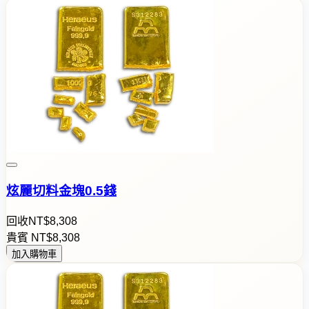
炫麗切料金塊0.5錢
回收
NT$
8
,
3
0
8
貴賓
NT$
8
,
3
0
8
加入購物車