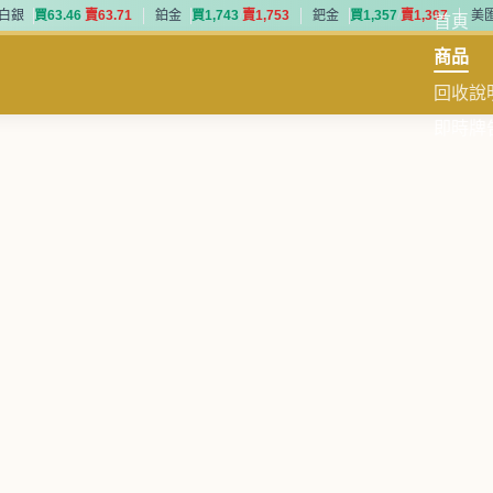
白銀
買
6
3
.
4
6
賣
6
3
.
7
1
鉑金
買
1
,
7
4
3
賣
1
,
7
5
3
鈀金
買
1
,
3
5
7
賣
1
,
3
9
7
美
首頁
白銀
買
6
3
.
4
6
賣
6
3
.
7
1
鉑金
買
1
,
7
4
3
賣
1
,
7
5
3
鈀金
買
1
,
3
5
7
賣
1
,
3
9
7
美
商品
回收說
即時牌