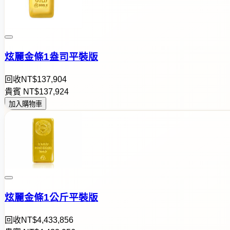
炫麗金條1盎司平裝版
回收
NT$
1
3
7
,
9
0
4
貴賓
NT$
1
3
7
,
9
2
4
加入購物車
炫麗金條1公斤平裝版
回收
NT$
4
,
4
3
3
,
8
5
6