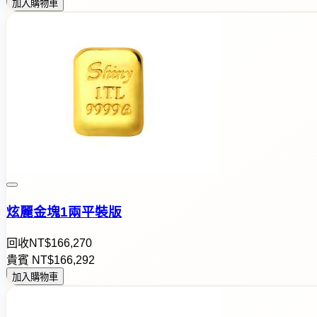
加入購物車
炫麗金塊1兩平裝版
回收
NT$
1
6
6
,
2
7
0
貴賓
NT$
1
6
6
,
2
9
2
加入購物車