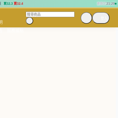
匯
買
3
2
.
3
賣
3
2
.
4
更新於
21:20
匯
買
3
2
.
3
賣
3
2
.
4
登入
明
告
服務據點