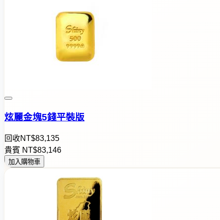
炫麗金塊5錢平裝版
回收
NT$
8
3
,
1
3
5
貴賓
NT$
8
3
,
1
4
6
加入購物車