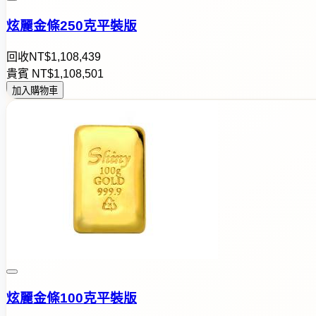
炫麗金條250克平裝版
回收
NT$
1
,
1
0
8
,
4
3
9
貴賓
NT$
1
,
1
0
8
,
5
0
1
加入購物車
炫麗金條100克平裝版