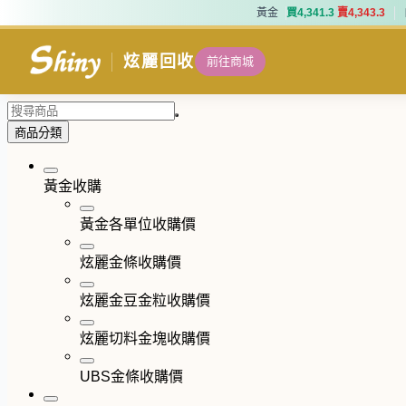
黃金
買
4
,
3
4
1
.
3
賣
4
,
3
4
3
.
3
黃金
買
4
,
3
4
1
.
3
賣
4
,
3
4
3
.
3
炫麗回收
前往商城
商品分類
黃金收購
黃金各單位收購價
炫麗金條收購價
炫麗金豆金粒收購價
炫麗切料金塊收購價
UBS金條收購價