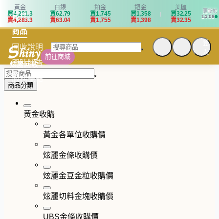
黃金
白銀
鉑金
鈀金
美匯
更新於
買
4
,
2
8
1
.
3
買
6
2
.
7
9
買
1
,
7
4
5
買
1
,
3
5
8
買
3
2
.
2
5
首頁
14:08
賣
4
,
2
8
3
.
3
賣
6
3
.
0
4
賣
1
,
7
5
5
賣
1
,
3
9
8
賣
3
2
.
3
5
商品
登
回收說明
入
前往商城
即時牌告
炫麗回收
服務據點
商品分類
黃金收購
黃金各單位收購價
炫麗金條收購價
炫麗金豆金粒收購價
炫麗切料金塊收購價
UBS金條收購價