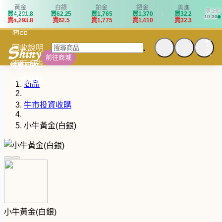
黃金
白銀
鉑金
鈀金
美匯
更新於
買
4
,
2
9
1
.
8
買
6
2
.
2
5
買
1
,
7
6
5
買
1
,
3
7
0
買
3
2
.
2
首頁
10:30
賣
4
,
2
9
3
.
8
賣
6
2
.
5
賣
1
,
7
7
5
賣
1
,
4
1
0
賣
3
2
.
3
商品
登
回收說明
入
前往商城
即時牌告
炫麗回收
服務據點
商品
牛市投資收購
小牛黃金(白銀)
小牛黃金(白銀)