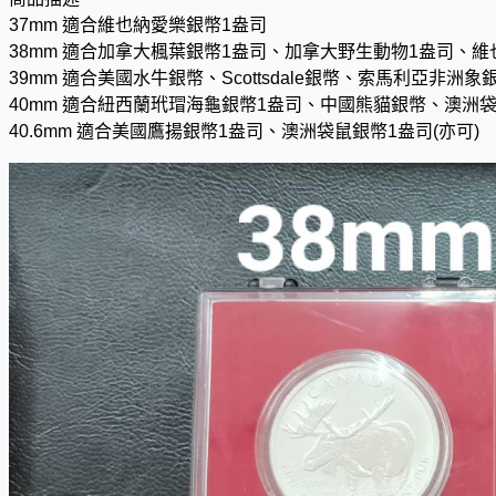
37mm 適合維也納愛樂銀幣1盎司
38mm 適合加拿大楓葉銀幣1盎司、加拿大野生動物1盎司、維
39mm 適合美國水牛銀幣、Scottsdale銀幣、索馬利亞
40mm 適合紐西蘭玳瑁海龜銀幣1盎司、中國熊貓銀幣、澳洲袋
40.6mm 適合美國鷹揚銀幣1盎司、澳洲袋鼠銀幣1盎司(亦可)