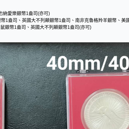
也納愛樂銀幣1盎司(亦可)
非洲象銀幣1盎司、英國大不列顛銀幣1盎司、南非克魯格羚羊銀幣、美
鼠銀幣1盎司、英國大不列顛銀幣1盎司(亦可)