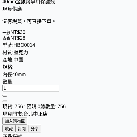
40mm金銀幣專用保護殼
現貨供應
💡
有現貨，可直接下單。
NT$
3
0
一般
NT$
2
8
貴賓
型號:
HBO0014
材質:
壓克力
產地:
中國
規格:
內徑40mm
數量:
現貨: 756 ; 預購:0
總數量: 756
現貨門市:
台北中正店
加入購物車
收藏
訂閱
分享
商品描述