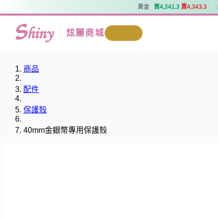
黃金
買
4
,
3
4
1
.
3
賣
4
,
3
4
3
.
3
黃金
買
4
,
3
4
1
.
3
賣
4
,
3
4
3
.
3
炫麗商城
我要回收
商品
配件
保護殼
40mm金銀幣專用保護殼