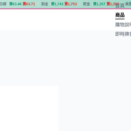
白銀
買
6
3
.
4
6
賣
6
3
.
7
1
鉑金
買
1
,
7
4
3
賣
1
,
7
5
3
鈀金
買
1
,
3
5
7
賣
1
,
3
9
7
美
首頁
白銀
買
6
3
.
4
6
賣
6
3
.
7
1
鉑金
買
1
,
7
4
3
賣
1
,
7
5
3
鈀金
買
1
,
3
5
7
賣
1
,
3
9
7
美
商品
購物說
即時牌