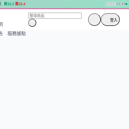
匯
買
3
2
.
3
賣
3
2
.
4
更新於
22:24
匯
買
3
2
.
3
賣
3
2
.
4
登入
明
告
服務據點