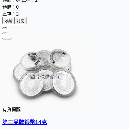
預購：0
·
庫存：2
預購：0
庫存：2
收藏
訂閱
有貨提醒
第三品牌銀幣14克