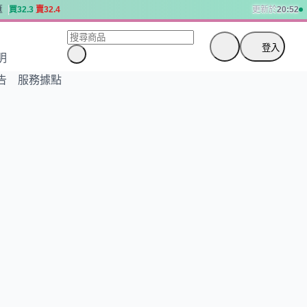
匯
買
3
2
.
3
賣
3
2
.
4
更新於
20:52
匯
買
3
2
.
3
賣
3
2
.
4
登入
明
告
服務據點