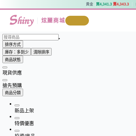
黃金
買
4
,
3
4
1
.
3
賣
4
,
3
4
3
.
3
黃金
買
4
,
3
4
1
.
3
賣
4
,
3
4
3
.
3
炫麗商城
我要回收
排序方式
庫存：多到少
清除排序
商品狀態
現貨供應
搶先預購
商品分類
新品上架
特價優惠