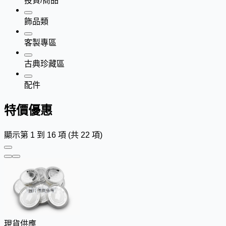
投資/商品
飾品類
客製專區
古典珍藏區
配件
特價優惠
顯示第 1 到 16 項 (共 22 項)
現貨供應