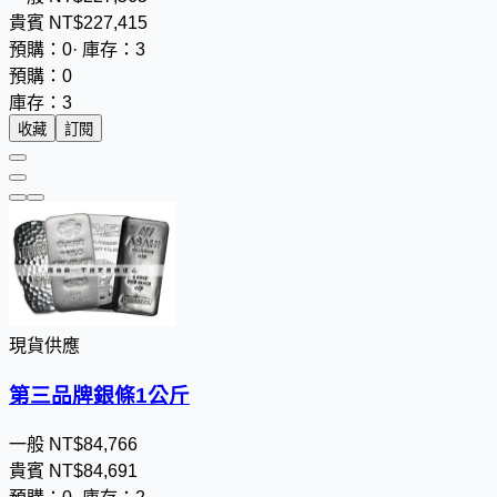
貴賓
NT$
2
2
7
,
4
1
5
預購：0
·
庫存：3
預購：0
庫存：3
收藏
訂閱
現貨供應
第三品牌銀條1公斤
一般
NT$
8
4
,
7
6
6
貴賓
NT$
8
4
,
6
9
1