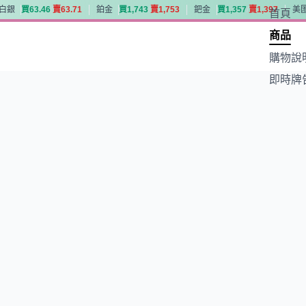
白銀
買
6
3
.
4
6
賣
6
3
.
7
1
鉑金
買
1
,
7
4
3
賣
1
,
7
5
3
鈀金
買
1
,
3
5
7
賣
1
,
3
9
7
美
首頁
白銀
買
6
3
.
4
6
賣
6
3
.
7
1
鉑金
買
1
,
7
4
3
賣
1
,
7
5
3
鈀金
買
1
,
3
5
7
賣
1
,
3
9
7
美
商品
購物說
即時牌