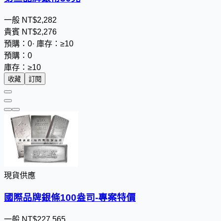
一般
NT$
2
,
2
8
2
貴賓
NT$
2
,
2
7
6
預購：0
·
庫存：≥10
預購：0
庫存：≥10
收藏
訂閱
現貨供應
國際品牌銀條100盎司-專案特價
一般
NT$
2
2
7
,
5
6
5