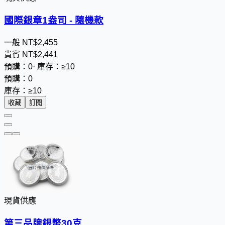
國際銀章1盎司 - 隨機款
一般
NT$
2
,
4
5
5
貴賓
NT$
2
,
4
4
1
預購：0
·
庫存：≥10
預購：0
庫存：≥10
收藏
訂閱
現貨供應
第三品牌銀幣30克