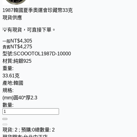
1987韓國夏季奧運會珍藏幣33克
現貨供應
💡
有現貨，可直接下單。
NT$
4
,
3
0
5
一般
NT$
4
,
2
7
5
貴賓
型號:
SCOOOTOL1987D-10000
材質:
純銀925
重量:
33.61克
產地:
韓國
規格:
(mm)圓40*厚2.3
數量:
現貨: 2 ; 預購:0
總數量: 2