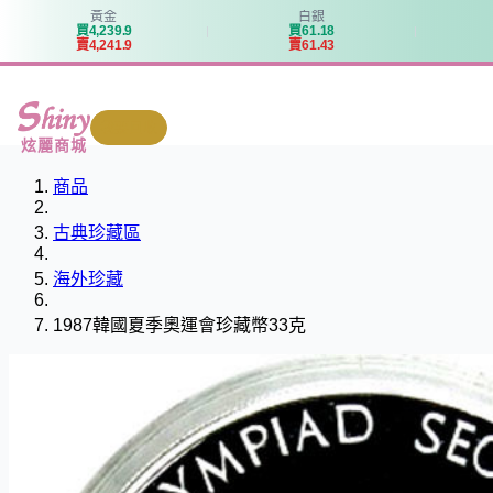
黃金
白銀
買
4
,
2
3
9
.
9
買
6
1
.
1
8
賣
4
,
2
4
1
.
9
賣
6
1
.
4
3
我要回收
炫麗商城
商品
古典珍藏區
海外珍藏
1987韓國夏季奧運會珍藏幣33克