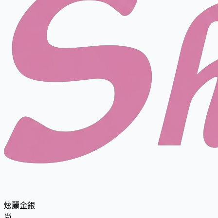
炫麗金銀
尚