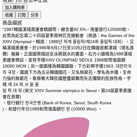
現貨門市:
台北中正店
加入購物車
收藏
訂閱
分享
商品描述
"1987韓國漢城奧運會精鑄幣，銀含量92.5%，限量發行125000枚，
此幣為紀念第二十四屆夏季奧林匹克運動會（英語：the Games of the
XXIV Olympiad，韓語：1988년 하계 올림픽/제24회 올림픽 대회），又
稱漢城奧運會，於1988年9月17日至10月2日在韓國首都漢城（現名首
爾）揭幕。正面圖案描述女泳將跳水的畫面，右方小圖樣為1988漢城
奧運會標誌，並有字樣XXIV OLYMPIAD SEOUL 1988和幣值面額
10000 WON；另一面圖樣為韓國國徽，下方彩帶字樣1963, 대한민국
의 국장，圖面下方為五朵韓國國花，又名無窮花，學名為木槿，生命
力強的無窮花，象徵著大韓民國歷盡磨難而矢志彌堅的民族性格。字
樣 제 24 회 서 울 올
림 픽 대 회 (英文 XXIV Summer olympics in Seoul，第24屆夏季奧運
會在首爾)
，發行銀行 한국은행 (Bank of Korea, Seoul, South Korea
)，和發行年分1988和幣值面額만 원 (10000 Won) 。