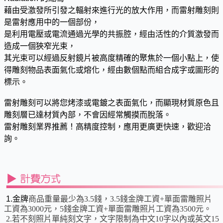
藉由受激發所引發之輻射來進行光的放大作用，而雷射雕刻則
是雷射應用中的一個部份，
是利用電壓或電流通過光學的共振腔，經由活性的介質激發而
造成一個狹窄光束，
其光束可以經過反射鏡片被高度精確的聚焦於一個小點上，使
得雕刻物品表面氣化或熔化，經由數個點而組合成字或圖形的
標示。
雷射雕刻可以將您烤漆或電鍍之表面氣化，而顯現材質原色且
雕刻層已達材質內部，不會因經常觸摸而脫落。
雷射雕刻業界推薦！高精度控制，應用更廣更快速，歡迎洽
詢。
1.金牌
商品重量最少為3.5錢，3.5錢金牌工資+單面雷雕照片
工資為3000元，
5錢金牌工資+單面雷雕照片工資為3500元。
2.若不刻照片單純刻文字，文字限制為中文10字以內或英文15