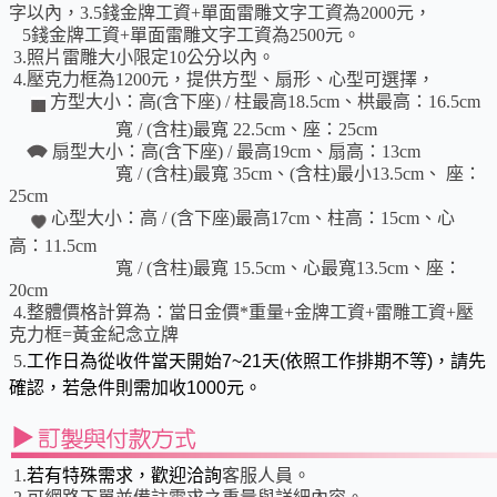
字以內，3.5錢金牌工資+單面雷雕文字工資為2000元，
5錢金牌工資+單面雷雕文字工資為2500元。
3.照片雷雕大小限定10公分以內。
4.壓克力框為1200元，提供方型、扇形、心型可選擇，
方型大小：高(含下座) / 柱最高18.5cm、栱最高：16.5cm
寬 / (含柱)最寬 22.5cm、座：25cm
扇
型大小
：
高(含下座) / 最高19cm、扇高：13cm
寬 / (含柱)最寬 35cm、(含柱)最小13.5cm、 座：
25cm
心型大小：
高 / (含下座)最高17cm、柱高：15cm、心
高：11.5cm
寬 / (含柱)最寬 15.5cm、心最寬13.5cm、座：
20cm
4.整體價格計算為：當日金價*重量+金牌工資+雷雕工資+壓
克力框=黃金紀念立牌
5.
工作日為從收件當天開始7~21天(依照工作排期不等)，請先
確認，若急件則需加收1000元。
1.
若有特殊需求，歡迎洽詢
客服人員。