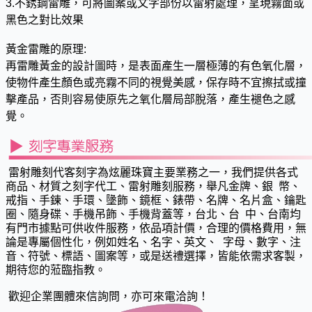
3.不銹鋼雷雕，可將圖案或文字部份以雷射處理，呈現霧面或
黑色之對比效果
黃金雷雕的原理:
再雷雕黃金的設計圖時，是表面產生一層極薄的有色氧化層，
使物件產生顏色或亮霧不同的視覺美感，保存時不宜擦拭或撞
擊產品，否則容易使原先之氧化層局部脫落，產生褪色之感
覺。
雷射雕刻代客刻字為炫麗珠寶主要業務之一，我們提供各式
商品、材質之刻字代工、雷射雕刻服務，舉凡金牌、銀 幣、
戒指、手鍊、手環、墬飾、鏡框、錶帶、名牌、名片盒、鑰匙
圈、隨身碟、手機吊飾、手機背蓋等，台北、台 中、台南均
有門市據點可供收件服務，依品項計價，合理的價格費用，無
論是專屬個性化，例如姓名、名字、英文、 字母、數字、注
音、符號、標語、圖案等，或是送禮選擇，皆能依需求客製，
期待您的蒞臨指教。
歡迎企業團體來信詢問，亦可來電洽詢！