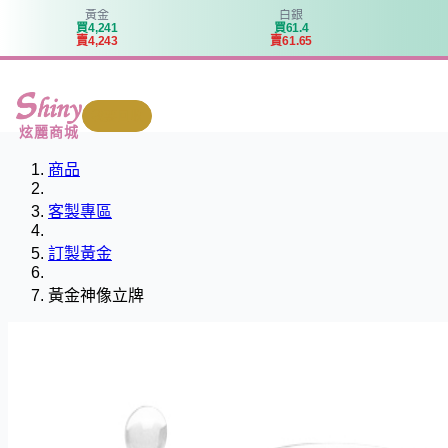
黃金
白銀
買
4
,
2
4
1
買
6
1
.
4
賣
4
,
2
4
3
賣
6
1
.
6
5
我要回收
炫麗商城
商品
客製專區
訂製黃金
黃金神像立牌