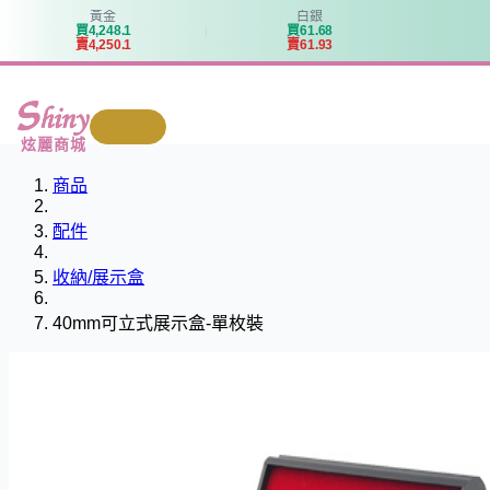
黃金
白銀
買
4
,
2
4
8
.
1
買
6
1
.
6
8
賣
4
,
2
5
0
.
1
賣
6
1
.
9
3
我要回收
炫麗商城
商品
配件
收納/展示盒
40mm可立式展示盒-單枚裝