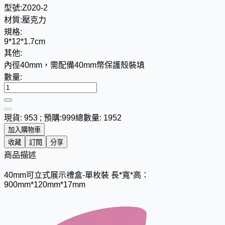
型號:
Z020-2
材質:
壓克力
規格:
9*12*1.7cm
其他:
內徑40mm，需配備40mm幣保護殼裝填
數量:
現貨: 953 ; 預購:999
總數量: 1952
加入購物車
收藏
訂閱
分享
商品描述
40mm可立式展示禮盒-單枚裝 長*寬*高：
900mm*120mm*17mm