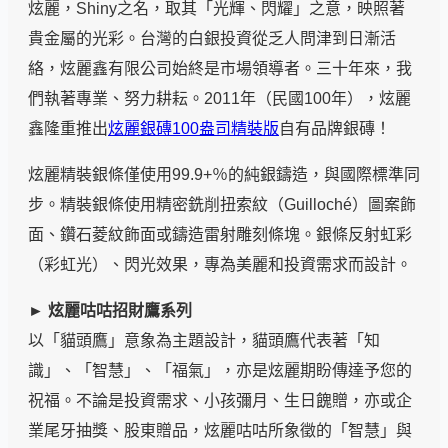
炫麗，Shiny之名，取其「光輝、閃耀」之意，映照著
貴金屬的光彩。台灣的白銀投資從乏人問津到日漸活
絡，炫麗鑫有限公司始終是市場領導者。三十年來，我
們執著專業、努力耕耘。2011年（民國100年），炫麗
鑫隆重推出
炫麗銀磚100盎司精裝版
自有品牌銀磚！
炫麗精裝銀條僅使用99.9+％的純銀鑄造，與國際標準同
步。精裝銀條使用精密銑削扭索紋（Guilloché）圖案飾
面、鑽石菱紋飾面或鑄造雷射雕刻條塊。銀條反射虹彩
（彩虹光）、閃光效果，專為美麗和投資需求而設計。
► 炫麗咕咕招財鷹系列
以「貓頭鷹」意象為主題設計，貓頭鷹代表著「知
識」、「智慧」、「福氣」，亦是炫麗期盼傳達予您的
祝福。不論是投資需求、小孩彌月、生日餽贈，亦或企
業尾牙抽獎、股東贈品，炫麗咕咕所象徵的「智慧」與