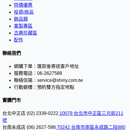
特價優惠
投資/商品
飾品類
客製專區
古典珍藏區
配件
聯絡我們
網購下單：
匯款後寄送客戶地址
服務電話：
06-2627588
聯絡信箱：
service@shiny.com.tw
行動銀樓：
預約雙方指定地點
實體門市
台北中正店
(02) 2339-0222
10079 台北市中正區三元街211
號
台南永成店
(06) 2627-588
70242 台南市南區永成路二段880