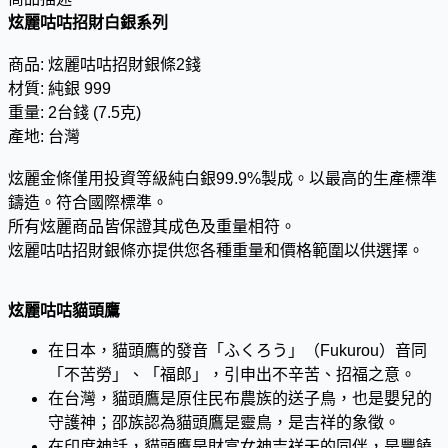
炫麗咕咕招財白銀系列
商品: 炫麗咕咕招財銀條2錢
材質: 純銀 999
重量: 2台錢 (7.5克)
產地: 台灣
炫麗金條僅用投資等級純白銀99.9%製成。以最高的生產標準
鑄造。符合國際標準。
所有炫麗商品皆保證其成色及重量相符。
炫麗咕咕招財銀條亦提供您各種重量和價格範圍以供選擇。
炫麗咕咕貓頭鷹
在日本，貓頭鷹的發音「ふくろう」（Fukurou）音同
「不苦勞」、「福郎」，引申出不辛苦、招福之意。
在台灣，貓頭鷹是原住民布農族的送子鳥，也是嬰兒的
守護神；邵族認為貓頭鷹是靈鳥，是吉祥的象徵。
在印度神話，貓頭鷹是財富女神吉祥天的同伴，是豐饒