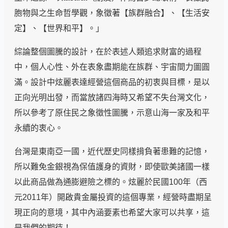
胞物與之生命哲學觀，象徵著【族群融合】、【生活安
定】、【世界和平】。」
綜論整個圖騰的設計，在於表述人類追求財富的過程
中，個人心性、外在表象盡期能在族群、宇宙間力圖圓
滿。設計中炫麗表達經營這個商品的初衷與目標，是以
正向光明出發，而當放諸四海時又希望不失台灣文化，
所以參考了原住民之象徵性圖騰，示意山海一家及和平
永續的衷心。
台灣是東南亞一國，近代歷史同樣揹負著患難的記憶，
所以難免金銀視為保值護身的資財，即使歐美諸國一樣
以此商品做為通膨避險之標的。炫麗於民國100年（西
元2011年）開啟貴金屬投資的這個專業，經營時盡期呈
現正向的意境，其中內涵要素也希望大家可以共享，這
是我們的期待！