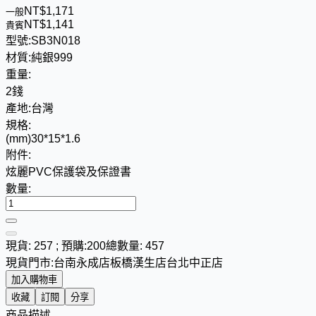
NT$
1
,
1
7
1
一般
NT$
1
,
1
4
1
貴賓
型號:
SB3N018
材質:
純銀999
重量:
2錢
產地:
台灣
規格:
(mm)30*15*1.6
附件:
炫麗PVC保護袋及保證書
數量:
現貨: 257 ; 預購:200
總數量: 457
現貨門市:
台南永成店
板橋漢生店
台北中正店
加入購物車
收藏
訂閱
分享
商品描述