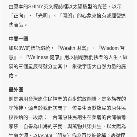
由原本的SHINY英文標誌框以太陽造型的光芒，以示
「正向」、「光明」、「開朗」的心象來擁有或經營這
些商品。
中間一圈
加以3W的標語環繞，『Wealth 財富』、『Wisdom 智
慧』、『Wellness 健康』用以開創我們快樂的人生。區
隔的三個星辰符號分立其中，象徵宇宙大自然力量的庇
佑。
最外圈
則是選用台灣原住民神聖的百步蛇紋圖騰，是多族裡的
守護神，源自於我們訪問了一位畢生貢獻族民的原住民
校長給的一段話：「台灣原住民創生在美麗的台灣福爾
摩莎，自譽為山海的子民，與萬物共榮共生、以太陽為
生命之源、以tasalat（朋友）作為百步蛇敬稱。表徵民