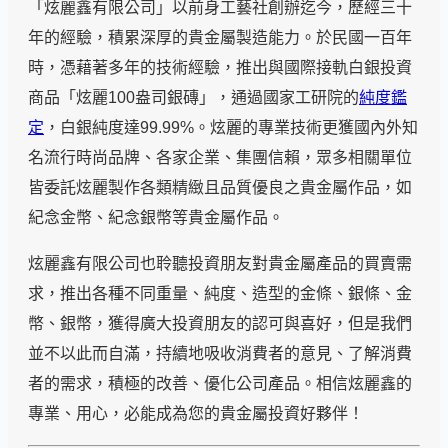
「炫麗鑫有限公司」以前身工藝社創辦迄今，歷經三十
年的經驗，積累深厚的貴金屬製造能力。於民國一百年
時，憑藉著多年的技術經驗，推出與國際接軌白銀投資
商品「炫麗100盎司銀磚」，通過國家工研院的
純度鑑
定
，白銀純度達99.99%。炫麗的專業技術更獲國內外知
名流行時尚品牌、各家企業、集團信賴，眾多相關單位
皆委託炫麗製作各類精緻且品質優良之貴金屬作品，如
紀念金幣、紀念銀幣等貴金屬作品。
炫麗鑫有限公司也聆聽投資朋友對貴金屬產品的買賣需
求，推出各種不同重量、純度、造型的金條、銀條、金
幣、銀幣，獲得廣大投資朋友的認可與喜好，但是我們
並不以此而自滿，持續地吸收消費者的意見、了解消費
者的需求，積極的改善、優化公司產品。相信炫麗鑫的
專業、用心，必能成為您的貴金屬投資好夥伴！