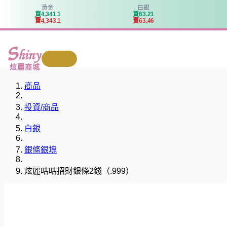
黃金
白銀
買
4
,
3
4
1
.
1
買
6
3
.
2
1
賣
4
,
3
4
3
.
1
賣
6
3
.
4
6
我要回收
炫麗商城
商品
投資/商品
白銀
銀條銀塊
炫麗咕咕招財銀條2錢（.999）