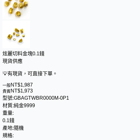
炫麗切料金塊0.1錢
現貨供應
💡
有現貨，可直接下單。
NT$
1
,
9
8
7
一般
NT$
1
,
9
7
3
貴賓
型號:
GBAGTWBR0000M-0P1
材質:
純金9999
重量:
0.1錢
產地:
隨機
規格: