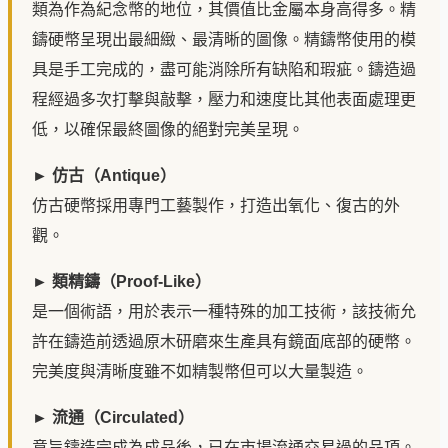
類為作為紀念幣的地位，其價值比金屬本身高得多。精
鑄硬幣呈現出最細緻、最清晰的圖像。精鑄幣使用的模
具是手工完成的，盡可能消除所有缺陷和瑕疵。鑄造過
程經過多次打擊與敲擊，壓力和速度比其他表面處理更
低，以確保最終圖像的絕對完美呈現。
► 仿古（Antique）
仿古硬幣採用專門工藝製作，打造出氧化、復古的外
觀。
► 類精鑄（Proof-Like）
是一個術語，用於表示一種特殊的加工技術，該技術允
許在鑄造前透過原木研磨來生產具有鏡面底部的硬幣。
完美度與清晰度雖不如精製幣但可以大量製造。
► 流通（Circulated）
意旨鑄造完成為成品後，已在市場流通交易過的品項。