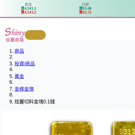
黃金
白銀
買
4
,
3
4
1
.
3
買
6
3
.
4
6
賣
4
,
3
4
3
.
3
賣
6
3
.
7
1
我要回收
炫麗商城
商品
投資/商品
黃金
金條金塊
炫麗切料金塊0.1錢