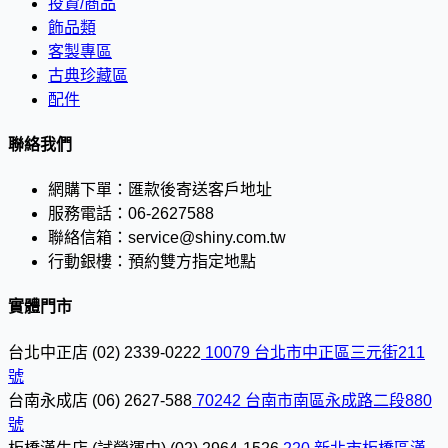
投資/商品
飾品類
客製專區
古典珍藏區
配件
聯絡我們
網購下單：
匯款後寄送客戶地址
服務電話：
06-2627588
聯絡信箱：
service@shiny.com.tw
行動銀樓：
預約雙方指定地點
實體門市
台北中正店
(02) 2339-0222
10079 台北市中正區三元街211
號
台南永成店
(06) 2627-588
70242 台南市南區永成路二段880
號