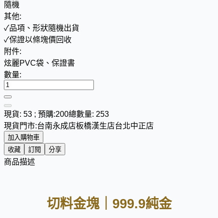
隨機
其他:
✓品項、形狀隨機出貨
✓保證以條塊價回收
附件:
炫麗PVC袋、保證書
數量:
現貨: 53 ; 預購:200
總數量: 253
現貨門市:
台南永成店
板橋漢生店
台北中正店
加入購物車
收藏
訂閱
分享
商品描述
切料金塊｜999.9純金