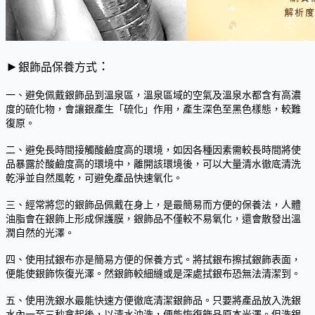
►
：
銀飾品保養方式
一、避免佩戴銀飾品到溫泉區，溫泉區域的空氣及溫泉水都含有高濃
度的硫化物，會讓銀產生「硫化」作用，產生深色至黑色樣態，較難
復原。
二、避免長時間接觸酸鹼度高的環境，如因各種因素需較長時間將使
品暴露於酸鹼度高的環境中，離開該環境後，可以大量清水徹底清洗
乾淨並自然風乾，可避免產品快速氧化。
三、經常將您的銀飾品佩戴在身上，是最簡易而方便的保養法，人體
油脂會在銀飾上形成保護膜，銀飾品不僅較不易氧化，還會散發出溫
潤自然的光澤。
四、使用拭銀布亦是簡易方便的保養方式。將拭銀布擦拭銀飾表面，
便能使銀飾恢復光澤。然銀飾較細縫或是深處拭銀布恐無法清潔到。
五、使用洗銀水最能快速方便徹底清潔銀飾品。只要將產品放入洗銀
水內一至三秒拿起後，以清水沖洗，便能恢復飾品原本光澤。但洗銀