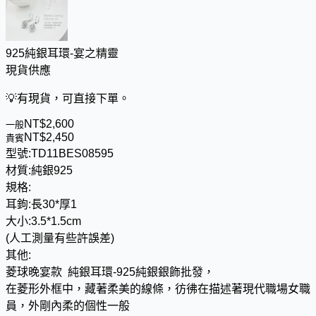
925純銀耳環-宴之精靈
現貨供應
💡
有現貨，可直接下單。
NT$
2
,
6
0
0
一般
NT$
2
,
4
5
0
貴賓
型號:
TD11BES08595
材質:
純銀925
規格:
耳鉤:長30*厚1
大小:3.5*1.5cm
(人工測量有些許誤差)
其他:
菱球晚宴款 純銀耳環-925純銀銀飾批發，
在菱形外框中，藏著柔美的線條，彷彿在描述著現代職場女職
員，外剛內柔的個性一般