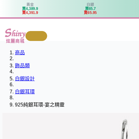
黃金
白銀
買
4
,
3
8
9
.
9
買
6
5
.
7
賣
4
,
3
9
1
.
9
賣
6
5
.
9
5
我要回收
炫麗商城
商品
飾品類
白銀設計
白銀耳環
925純銀耳環-宴之精靈