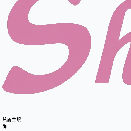
炫麗金銀
尚