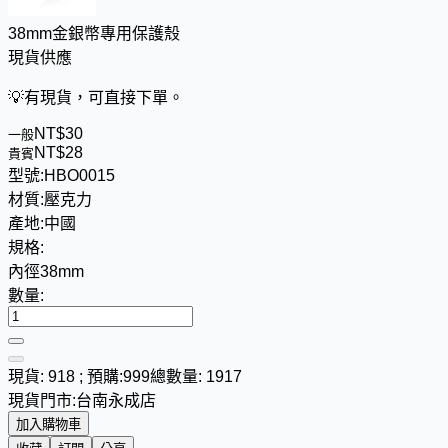
38mm金銀幣專用保護殼
現貨供應
💡
有現貨，可直接下單。
NT$
3
0
一般
NT$
2
8
貴賓
型號:
HBO0015
材質:
壓克力
產地:
中國
規格:
內徑38mm
數量:
現貨: 918 ; 預購:999
總數量: 1917
現貨門市:
台南永成店
加入購物車