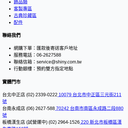
飾品類
客製專區
古典珍藏區
配件
聯絡我們
網購下單：
匯款後寄送客戶地址
服務電話：
06-2627588
聯絡信箱：
service@shiny.com.tw
行動銀樓：
預約雙方指定地點
實體門市
台北中正店
(02) 2339-0222
10079 台北市中正區三元街211
號
台南永成店
(06) 2627-588
70242 台南市南區永成路二段880
號
板橋漢生店 (試營運中)
(02) 2964-1526
220 新北市板橋區漢