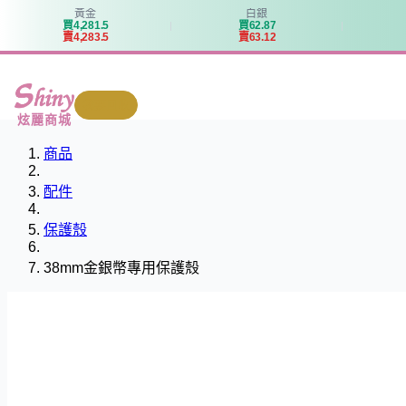
黃金
白銀
買
4
,
2
8
1
.
5
買
6
2
.
8
7
賣
4
,
2
8
3
.
5
賣
6
3
.
1
2
我要回收
炫麗商城
商品
配件
保護殼
38mm金銀幣專用保護殼