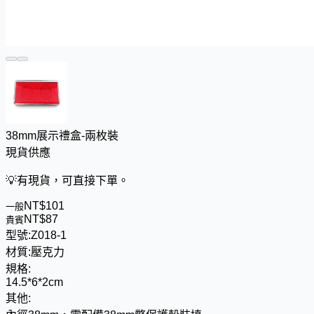
38mm展示禮盒-兩枚裝
現貨供應
💡
有現貨，可直接下單。
NT$
1
0
1
一般
NT$
8
7
貴賓
型號:
Z018-1
材質:
壓克力
規格:
14.5*6*2cm
其他: