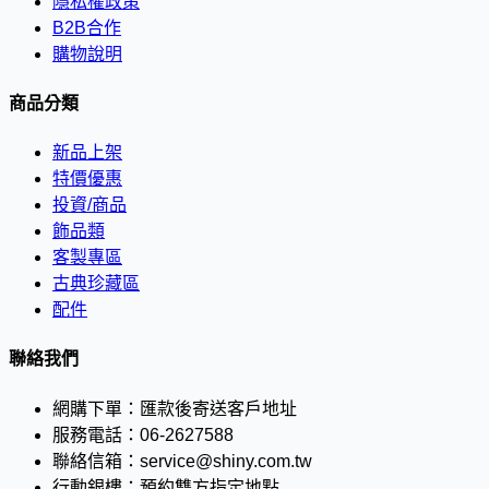
隱私權政策
B2B合作
購物說明
商品分類
新品上架
特價優惠
投資/商品
飾品類
客製專區
古典珍藏區
配件
聯絡我們
網購下單：
匯款後寄送客戶地址
服務電話：
06-2627588
聯絡信箱：
service@shiny.com.tw
行動銀樓：
預約雙方指定地點