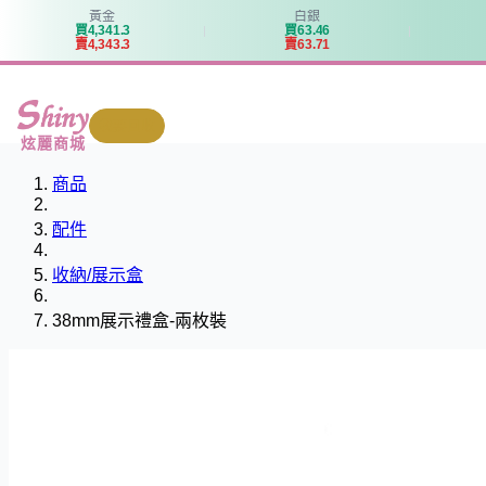
黃金
白銀
買
4
,
3
4
1
.
3
買
6
3
.
4
6
賣
4
,
3
4
3
.
3
賣
6
3
.
7
1
我要回收
炫麗商城
商品
配件
收納/展示盒
38mm展示禮盒-兩枚裝