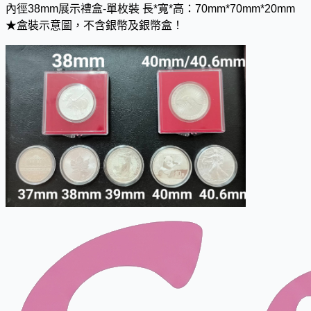
內徑38mm展示禮盒-單枚裝 長*寬*高：70mm*70mm*20mm
★盒裝示意圖，不含銀幣及銀幣盒！