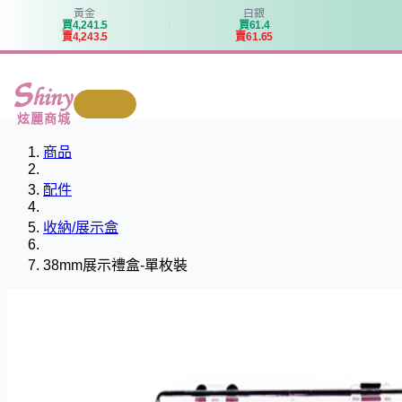
黃金
白銀
買
4
,
2
4
1
.
5
買
6
1
.
4
賣
4
,
2
4
3
.
5
賣
6
1
.
6
5
我要回收
炫麗商城
商品
配件
收納/展示盒
38mm展示禮盒-單枚裝