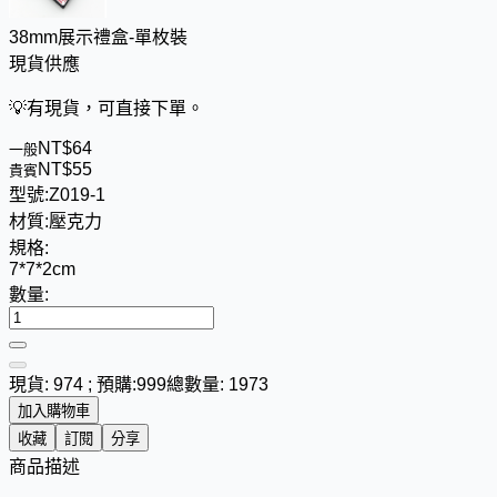
38mm展示禮盒-單枚裝
現貨供應
💡
有現貨，可直接下單。
NT$
6
4
一般
NT$
5
5
貴賓
型號:
Z019-1
材質:
壓克力
規格:
7*7*2cm
數量:
現貨: 974 ; 預購:999
總數量: 1973
加入購物車
收藏
訂閱
分享
商品描述