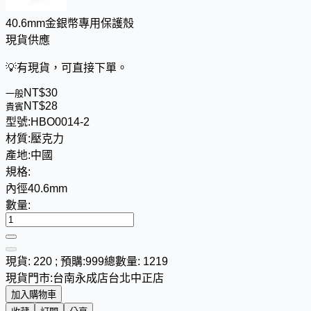
40.6mm金銀幣專用保護殼
現貨供應
💡
有現貨，可直接下單。
NT$
3
0
一般
NT$
2
8
貴賓
型號:
HBO0014-2
材質:
壓克力
產地:
中國
規格:
內徑40.6mm
數量:
現貨: 220 ; 預購:999
總數量: 1219
現貨門市:
台南永成店
台北中正店
加入購物車