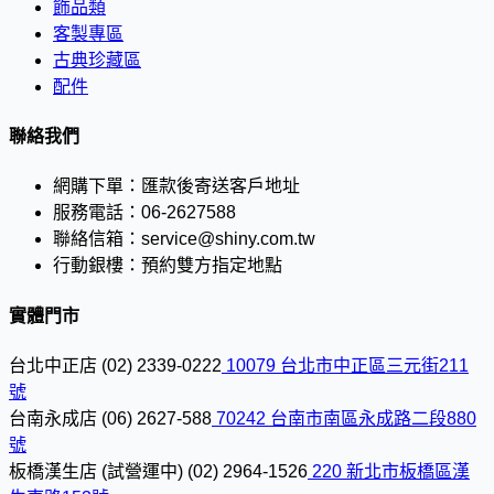
飾品類
客製專區
古典珍藏區
配件
聯絡我們
網購下單：
匯款後寄送客戶地址
服務電話：
06-2627588
聯絡信箱：
service@shiny.com.tw
行動銀樓：
預約雙方指定地點
實體門市
台北中正店
(02) 2339-0222
10079 台北市中正區三元街211
號
台南永成店
(06) 2627-588
70242 台南市南區永成路二段880
號
板橋漢生店 (試營運中)
(02) 2964-1526
220 新北市板橋區漢