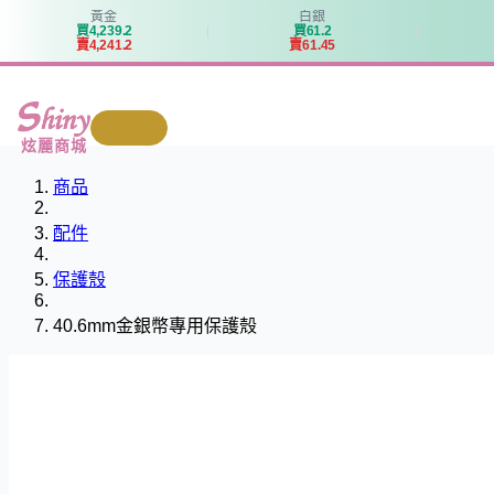
黃金
白銀
買
4
,
2
3
9
.
2
買
6
1
.
2
賣
4
,
2
4
1
.
2
賣
6
1
.
4
5
我要回收
炫麗商城
商品
配件
保護殼
40.6mm金銀幣專用保護殼