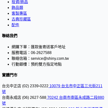
投資/商品
飾品類
客製專區
古典珍藏區
配件
聯絡我們
網購下單：
匯款後寄送客戶地址
服務電話：
06-2627588
聯絡信箱：
service@shiny.com.tw
行動銀樓：
預約雙方指定地點
實體門市
台北中正店
(02) 2339-0222
10079 台北市中正區三元街211
號
台南永成店
(06) 2627-588
70242 台南市南區永成路二段880
號