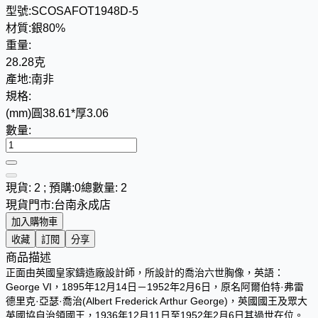
型號:
SCOSAFOT1948D-5
材質:
銀80%
重量:
28.28克
產地:
南非
規格:
(mm)圓38.61*厚3.06
數量:
現貨: 2 ; 預購:0
總數量: 2
現貨門市:
台南永成店
加入購物車
收藏
訂閱
分享
商品描述
正面由英國皇家鑄造廠設計師，所設計的喬治六世胸像，英語：
George VI，1895年12月14日－1952年2月6日，原名阿爾伯特·弗雷
德里克·亞瑟·喬治(Albert Frederick Arthur George)，英國國王及眾大
英國協自治領國王，1936年12月11日至1952年2月6日其過世在位。