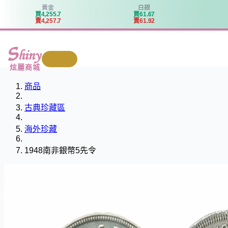
黃金
白銀
買
4
,
2
5
5
.
7
買
6
1
.
6
7
賣
4
,
2
5
7
.
7
賣
6
1
.
9
2
我要回收
炫麗商城
商品
古典珍藏區
海外珍藏
1948南非銀幣5先令