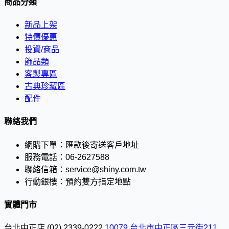
商品分類
新品上架
特價優惠
投資/商品
飾品類
客製專區
古典珍藏區
配件
聯絡我們
網購下單：
匯款後寄送客戶地址
服務電話：
06-2627588
聯絡信箱：
service@shiny.com.tw
行動銀樓：
預約雙方指定地點
實體門市
台北中正店
(02) 2339-0222
10079 台北市中正區三元街211