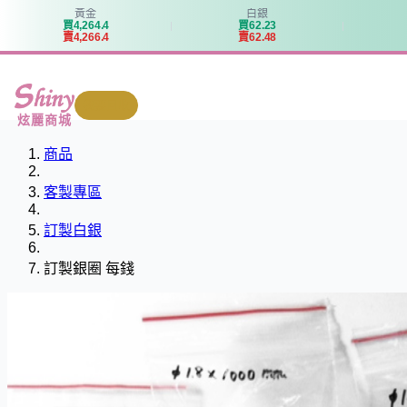
黃金
白銀
買
4
,
2
6
4
.
4
買
6
2
.
2
3
賣
4
,
2
6
6
.
4
賣
6
2
.
4
8
我要回收
炫麗商城
商品
客製專區
訂製白銀
訂製銀圈 每錢