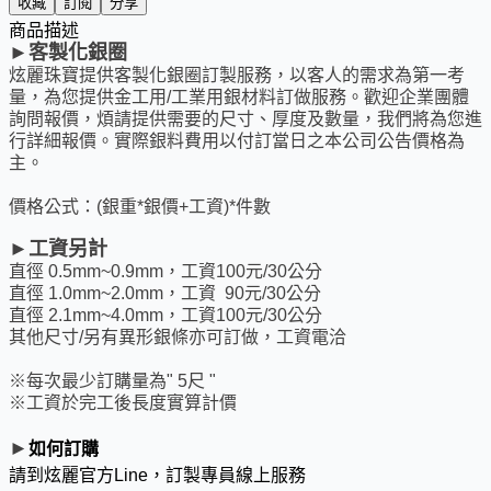
收藏
訂閱
分享
商品描述
►
客製化銀圈
炫麗珠寶提供客製化銀圈訂製服務，
以客人的需求為第一考
量，
為您提供
金工用/
工業用銀材料訂做服務。
歡迎企業團體
詢問報價，煩請提供需要的尺寸、厚度及數量，我們將為您進
行詳細報價。實際銀料費用以付訂當日之本公司公告價格為
主。
價格公式：(銀重*銀價+工資)*件數
►
工資
另計
直徑 0.5mm~0.9mm，工資100元/30公分
直徑 1.0mm~2.0mm，工資 90元/30公分
直徑 2.1mm~4.0mm，工資100元/30公分
其他尺寸
/
另有異形銀條亦可訂做
，工資電洽
※每次最少訂購量為" 5尺 "
※工資於完工後長度實算計價
►
如何訂購
請到炫麗官方Line，訂製專員線上服務