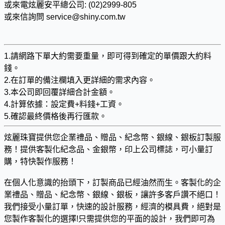
或來電炫麗安平總公司: (02)2999-805
或來信詢問 service@shiny.com.tw
1.請網路下單大約需要重量，即可得到確定的單價跟大約料
錢。
2.在訂單的備注欄填入更詳細的需求內容。
3.本公司即回覆詳細合計金額。
4.計算依據：設定費+料錢+工資。
5.確認最終價格後再行匯款。
炫麗珠寶提供您企業禮品、贈品、紀念幣、銀線、銀板訂製服
務！提供客製化紀念品、金銀幣，印上公司標誌，可小量訂
購，特快製作服務！
在個人化意識的抬頭下，訂製商品已經油然而生。客製化的企
業禮品、贈品、紀念幣、銀線、銀板，讓許多客戶讚不絕口！
我們接受小量訂單，快速的設計服務，經濟的模具費，絕對是
您製作客製化的選擇!只需提供您的平面的設計，我們即可為