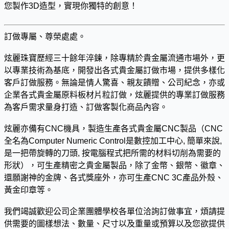
您製作3D造型，實現你獨特的創意！
訂做專屬、尊榮處處。
炫麗珠寶歷經三十餘年淬鍊，除專精於貴金屬流通市場外，更
以專業技術為基底，開發出各式貴金屬訂做市場，提供多樣化
客戶訂做服務。無論是情人驚喜、親友饋贈、公司紀念，亦或
企業各式貴金屬原料板材片粒訂做，炫麗提供的專業訂做服務
為客戶需求量身打造、訂做客製化商品內容。
炫麗亦備有CNC機具，製造生產各式貴金屬CNC製品（CNC
全名為Computer Numeric Control是數控加工中心, 簡單來說,
是一把帶旋轉的刀頭, 按電腦程式把所需的材料切削為需要的
形狀），可生產精密之貴金屬製品，除了金幣、銀幣、徽章、
還願謝神的金牌、各式獎座外，亦可生產CNC 3C產品外殼、
黃金印章等。
我們竭誠歡迎公司企業團體學校各單位洽詢訂做事宜，煩請提
供需要的圖樣想法、數量、尺寸以及重量或預算以及您欲提供