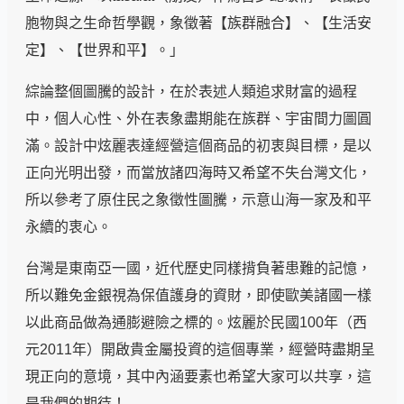
胞物與之生命哲學觀，象徵著【族群融合】、【生活安
定】、【世界和平】。」
綜論整個圖騰的設計，在於表述人類追求財富的過程
中，個人心性、外在表象盡期能在族群、宇宙間力圖圓
滿。設計中炫麗表達經營這個商品的初衷與目標，是以
正向光明出發，而當放諸四海時又希望不失台灣文化，
所以參考了原住民之象徵性圖騰，示意山海一家及和平
永續的衷心。
台灣是東南亞一國，近代歷史同樣揹負著患難的記憶，
所以難免金銀視為保值護身的資財，即使歐美諸國一樣
以此商品做為通膨避險之標的。炫麗於民國100年（西
元2011年）開啟貴金屬投資的這個專業，經營時盡期呈
現正向的意境，其中內涵要素也希望大家可以共享，這
是我們的期待！