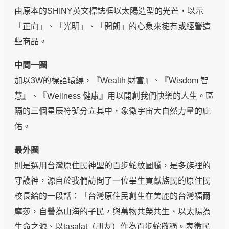
由原本的SHINY英文標誌框以太陽造型的光芒，以示
「正向」、「光明」、「開朗」的心象來擁有或經營這
些商品。
中間一圈
加以3W的標語環繞，『Wealth 財富』、『Wisdom 智
慧』、『Wellness 健康』用以開創我們快樂的人生。區
隔的三個星辰符號分立其中，象徵宇宙大自然力量的庇
佑。
最外圈
則是選用台灣原住民神聖的百步蛇紋圖騰，是多族裡的
守護神，源自於我們訪問了一位畢生貢獻族民的原住民
校長給的一段話：「台灣原住民創生在美麗的台灣福爾
摩莎，自譽為山海的子民，與萬物共榮共生、以太陽為
生命之源、以tasalat（朋友）作為百步蛇敬稱。表徵民