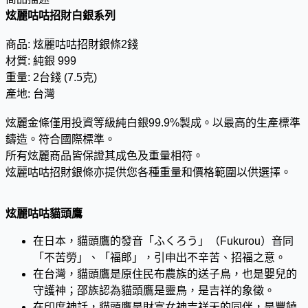
炫麗咕咕招財白銀系列
商品: 炫麗咕咕招財銀條2錢
材質: 純銀 999
重量: 2台錢 (7.5克)
產地: 台灣
炫麗金條僅用投資等級純白銀99.9%製成。以最高的生產標準
鑄造。符合國際標準。
所有炫麗商品皆保證其成色及重量相符。
炫麗咕咕招財銀條亦提供您各種重量和價格範圍以供選擇。
炫麗咕咕貓頭鷹
在日本，貓頭鷹的發音「ふくろう」（Fukurou）音同
「不苦勞」、「福郎」，引申出不辛苦、招福之意。
在台灣，貓頭鷹是原住民布農族的送子鳥，也是嬰兒的
守護神；邵族認為貓頭鷹是靈鳥，是吉祥的象徵。
在印度神話，貓頭鷹是財富女神吉祥天的同伴，是豐饒