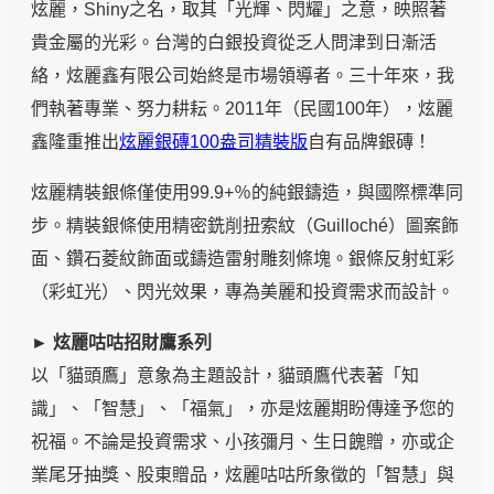
炫麗，Shiny之名，取其「光輝、閃耀」之意，映照著
貴金屬的光彩。台灣的白銀投資從乏人問津到日漸活
絡，炫麗鑫有限公司始終是市場領導者。三十年來，我
們執著專業、努力耕耘。2011年（民國100年），炫麗
鑫隆重推出
炫麗銀磚100盎司精裝版
自有品牌銀磚！
炫麗精裝銀條僅使用99.9+％的純銀鑄造，與國際標準同
步。精裝銀條使用精密銑削扭索紋（Guilloché）圖案飾
面、鑽石菱紋飾面或鑄造雷射雕刻條塊。銀條反射虹彩
（彩虹光）、閃光效果，專為美麗和投資需求而設計。
► 炫麗咕咕招財鷹系列
以「貓頭鷹」意象為主題設計，貓頭鷹代表著「知
識」、「智慧」、「福氣」，亦是炫麗期盼傳達予您的
祝福。不論是投資需求、小孩彌月、生日餽贈，亦或企
業尾牙抽獎、股東贈品，炫麗咕咕所象徵的「智慧」與