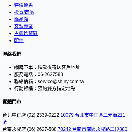
特價優惠
投資/商品
飾品類
客製專區
古典珍藏區
配件
聯絡我們
網購下單：
匯款後寄送客戶地址
服務電話：
06-2627588
聯絡信箱：
service@shiny.com.tw
行動銀樓：
預約雙方指定地點
實體門市
台北中正店
(02) 2339-0222
10079 台北市中正區三元街211
號
台南永成店
(06) 2627-588
70242 台南市南區永成路二段880