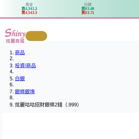
黃金
白銀
買
4
,
3
4
1
.
3
買
6
3
.
4
6
賣
4
,
3
4
3
.
3
賣
6
3
.
7
1
我要回收
炫麗商城
商品
投資/商品
白銀
銀條銀塊
炫麗咕咕招財銀條2錢（.999）