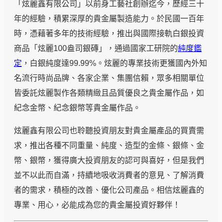
「炫麗鑫有限公司」以前身工藝社創辦迄今，歷經三十
年的經驗，積累深厚的貴金屬製造能力。於民國一百年
時，憑藉著多年的技術經驗，推出與國際接軌白銀投資
商品「炫麗100盎司銀磚」，通過國家工研院的
純度鑑
定
，白銀純度達99.99%。炫麗的專業技術更獲國內外知
名流行時尚品牌、各家企業、集團信賴，眾多相關單位
皆委託炫麗製作各類精緻且品質優良之貴金屬作品，如
紀念金幣、紀念銀幣等貴金屬作品。
炫麗鑫有限公司也聆聽投資朋友對貴金屬產品的買賣需
求，推出各種不同重量、純度、造型的金條、銀條、金
幣、銀幣，獲得廣大投資朋友的認可與喜好，但是我們
並不以此而自滿，持續地吸收消費者的意見、了解消費
者的需求，積極的改善、優化公司產品。相信炫麗鑫的
專業、用心，必能成為您的貴金屬投資好夥伴！