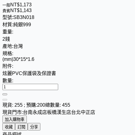
NT$
1
,
1
7
3
一般
NT$
1
,
1
4
3
貴賓
型號:
SB3N018
材質:
純銀999
重量:
2錢
產地:
台灣
規格:
(mm)30*15*1.6
附件:
炫麗PVC保護袋及保證書
數量:
現貨: 255 ; 預購:200
總數量: 455
現貨門市:
台南永成店
板橋漢生店
台北中正店
加入購物車
收藏
訂閱
分享
商品描述