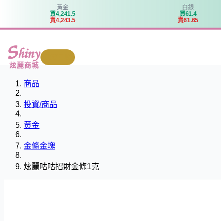
黃金
白銀
買
4
,
2
4
1
.
5
買
6
1
.
4
賣
4
,
2
4
3
.
5
賣
6
1
.
6
5
我要回收
炫麗商城
商品
投資/商品
黃金
金條金塊
炫麗咕咕招財金條1克