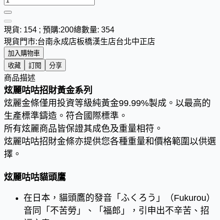
現貨: 154 ; 預購:200
總數量: 354
現貨門市:
台南永成店
板橋漢生店
台北中正店
加入購物車
收藏
訂閱
分享
商品描述
炫麗咕咕招財黃金系列
炫麗金條僅用投資等級純黃金99.99%製成。以最高的
生產標準鑄造。符合國際標準。
所有炫麗商品皆保證其成色及重量相符。
炫麗咕咕招財金條亦提供您各種重量和價格範圍以供選
擇。
炫麗咕咕貓頭鷹
在日本，貓頭鷹的發音「ふくろう」（Fukurou）
音同「不苦勞」、「福郎」，引申出不辛苦、招