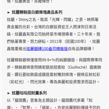
情，炫麗黃金，永藏傳世！
► 炫麗精裝版白銀條塊產品系列
炫麗，Shiny之名，取其「光輝、閃耀」之意，映照著
貴金屬的光彩。台灣的白銀投資從乏人問津到日漸活
絡，炫麗鑫有限公司始終是市場領導者。三十年來，我
們執著專業、努力耕耘。2011年（民國100年），炫麗
鑫隆重推出
炫麗銀磚100盎司精裝版
自有品牌銀磚！
炫麗精裝銀條僅使用99.9+％的純銀鑄造，與國際標準同
步。精裝銀條使用精密銑削扭索紋（Guilloché）圖案飾
面、鑽石菱紋飾面或鑄造雷射雕刻條塊。銀條反射虹彩
（彩虹光）、閃光效果，專為美麗和投資需求而設計。
► 炫麗咕咕招財鷹系列
以「貓頭鷹」意象為主題設計，貓頭鷹代表著「知
識」、「智慧」、「福氣」，亦是炫麗期盼傳達予您的