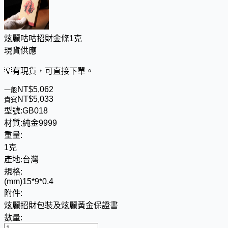
炫麗咕咕招財金條1克
現貨供應
💡
有現貨，可直接下單。
NT$
5
,
0
6
2
一般
NT$
5
,
0
3
3
貴賓
型號:
GB018
材質:
純金9999
重量:
1克
產地:
台灣
規格:
(mm)15*9*0.4
附件:
炫麗招財包裝及炫麗黃金保證書
數量: