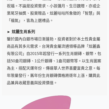
祝福。不論是投資需求、小孩彌月、生日餽贈，亦或企
業尾牙抽獎、股東贈品，炫麗咕咕所象徵的「智慧」與
「福氣」，皆為上選禮品。
► 炫麗生肖系列
鑒於國內白銀市場日漸蓬勃，投資者對於本土性貴金屬
商品有其多元需求，台灣貴金屬流通領導品牌「炫麗鑫
有限公司」自2015年起發行一系列生肖銀磚、銀幣，包
括50盎司銀磚、1公斤銀磚、1盎司銀幣等。以生肖圖案
為主，搭配天運年份，傳達華人世界喜慶富貴之意。每
年限量發行，舊年份生肖銀磚價格將逐年上漲，購買此
品兼具收藏意義與投資價值。