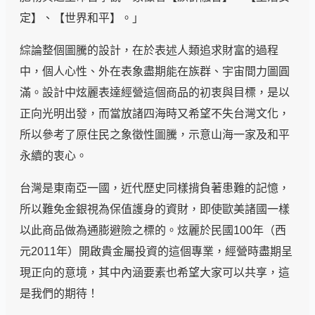
定】、【世界和平】。」
綜論整個圖騰的設計，在於表述人類追求財富的過程
中，個人心性、外在表象盡期能在族群、宇宙間力圖圓
滿。設計中炫麗表達經營這個商品的初衷與目標，是以
正向光明出發，而當放諸四海時又希望不失台灣文化，
所以參考了原住民之象徵性圖騰，示意山海一家及和平
永續的衷心。
台灣是東南亞一國，近代歷史同樣揹負著患難的記憶，
所以難免金銀視為保值護身的資財，即使歐美諸國一樣
以此商品做為通膨避險之標的。炫麗於民國100年（西
元2011年）開啟貴金屬投資的這個專業，經營時盡期呈
現正向的意境，其中內涵要素也希望大家可以共享，這
是我們的期待！