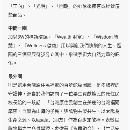
「正向」、「光明」、「開朗」的心象來擁有或經營這
些商品。
中間一圈
加以3W的標語環繞，『Wealth 財富』、『Wisdom 智
慧』、『Wellness 健康』用以開創我們快樂的人生。區
隔的三個星辰符號分立其中，象徵宇宙大自然力量的庇
佑。
最外圈
則是選用台灣原住民神聖的百步蛇紋圖騰，是多族裡的
守護神，源自於我們訪問了一位畢生貢獻族民的原住民
校長給的一段話：「台灣原住民創生在美麗的台灣福爾
摩莎，自譽為山海的子民，與萬物共榮共生、以太陽為
生命之源、以tasalat（朋友）作為百步蛇敬稱。表徵民
胞物與之生命哲學觀，象徵著【族群融合】、【生活安