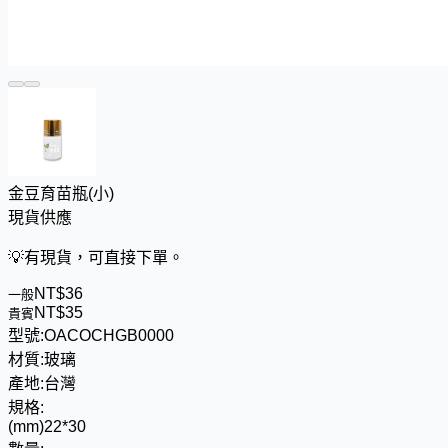
金豆育苗瓶(小)
現貨供應
💡
有現貨，可直接下單。
NT$
3
6
一般
NT$
3
5
貴賓
型號:
OACOCHGB0000
材質:
玻璃
產地:
台灣
規格:
(mm)22*30