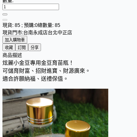
數量:
現貨: 85 ; 預購:0
總數量: 85
現貨門市:
台南永成店
台北中正店
加入購物車
收藏
訂閱
分享
商品描述
炫麗小金豆專用金豆育苗瓶！
可儲育財富、招財進寶、財源廣來。
適合許願納福、送禮保值。