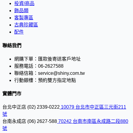
投資/商品
飾品類
客製專區
古典珍藏區
配件
聯絡我們
網購下單：
匯款後寄送客戶地址
服務電話：
06-2627588
聯絡信箱：
service@shiny.com.tw
行動銀樓：
預約雙方指定地點
實體門市
台北中正店
(02) 2339-0222
10079 台北市中正區三元街211
號
台南永成店
(06) 2627-588
70242 台南市南區永成路二段880
號