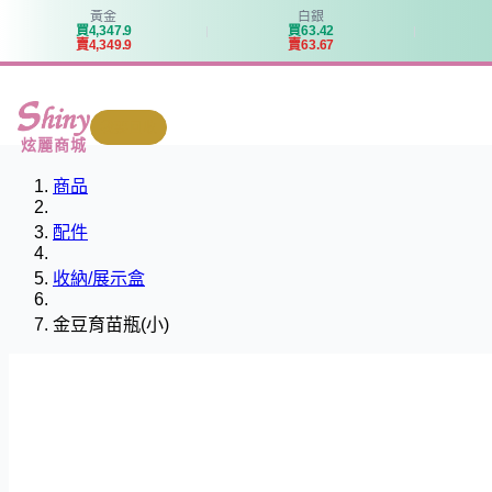
黃金
白銀
買
4
,
3
4
7
.
9
買
6
3
.
4
2
賣
4
,
3
4
9
.
9
賣
6
3
.
6
7
我要回收
炫麗商城
商品
配件
收納/展示盒
金豆育苗瓶(小)