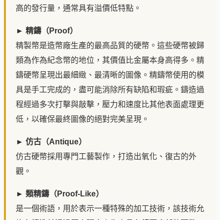
高的發行量，通常具有溢價低特點。
► 精鑄（Proof）
精製幣是造幣廠生產的最高品質的硬幣。這些硬幣被歸
類為作為紀念幣的地位，其價值比金屬本身高得多。精
鑄硬幣呈現出最細緻、最清晰的圖像。精鑄幣使用的模
具是手工完成的，盡可能消除所有缺陷和瑕疵。鑄造過
程經過多次打擊與敲擊，壓力和速度比其他表面處理更
低，以確保最終圖像的絕對完美呈現。
► 仿古（Antique）
仿古硬幣採用專門工藝製作，打造出氧化、復古的外
觀。
► 類精鑄（Proof-Like）
是一個術語，用於表示一種特殊的加工技術，該技術允