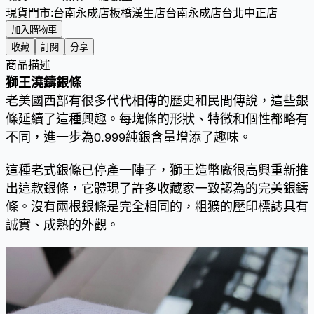
現貨門市:
台南永成店
板橋漢生店
台南永成店
台北中正店
加入購物車
收藏
訂閱
分享
商品描述
獅王澆鑄銀條
老美國西部有很多代代相傳的歷史和民間傳說，這些銀
條延續了這種興趣。每塊條的形狀、特徵和個性都略有
不同，進一步為0.999純銀含量增添了趣味。
這種老式銀條已停產一陣子，獅王造幣廠很高興重新推
出這款銀條，它體現了許多收藏家一致認為的完美銀鑄
條。沒有兩根銀條是完全相同的，粗獷的壓印標誌具有
誠實、成熟的外觀。