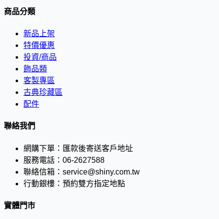
商品分類
新品上架
特價優惠
投資/商品
飾品類
客製專區
古典珍藏區
配件
聯絡我們
網購下單：
匯款後寄送客戶地址
服務電話：
06-2627588
聯絡信箱：
service@shiny.com.tw
行動銀樓：
預約雙方指定地點
實體門市