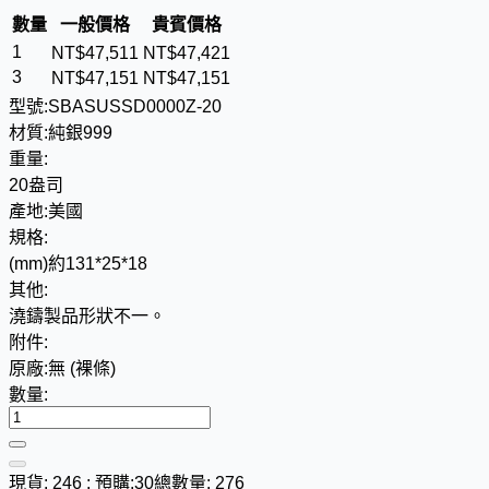
數量
一般價格
貴賓價格
1
NT$
4
7
,
5
1
1
NT$
4
7
,
4
2
1
3
NT$
4
7
,
1
5
1
NT$
4
7
,
1
5
1
型號:
SBASUSSD0000Z-20
材質:
純銀999
重量:
20盎司
產地:
美國
規格:
(mm)約131*25*18
其他:
澆鑄製品形狀不一。
附件:
原廠:無 (裸條)
數量:
現貨: 246 ; 預購:30
總數量: 276