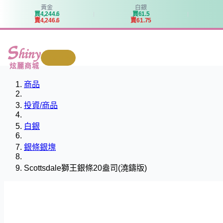
黃金
白銀
買
4
,
2
4
4
.
6
買
6
1
.
5
賣
4
,
2
4
6
.
6
賣
6
1
.
7
5
我要回收
炫麗商城
商品
投資/商品
白銀
銀條銀塊
Scottsdale獅王銀條20盎司(澆鑄版)