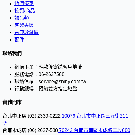
特價優惠
投資/商品
飾品類
客製專區
古典珍藏區
配件
聯絡我們
網購下單：
匯款後寄送客戶地址
服務電話：
06-2627588
聯絡信箱：
service@shiny.com.tw
行動銀樓：
預約雙方指定地點
實體門市
台北中正店
(02) 2339-0222
10079 台北市中正區三元街211
號
台南永成店
(06) 2627-588
70242 台南市南區永成路二段880