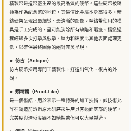
精製幣是造幣廠生產的最高品質的硬幣。這些硬幣被歸
類為作為紀念幣的地位，其價值比金屬本身高得多。精
鑄硬幣呈現出最細緻、最清晰的圖像。精鑄幣使用的模
具是手工完成的，盡可能消除所有缺陷和瑕疵。鑄造過
程經過多次打擊與敲擊，壓力和速度比其他表面處理更
低，以確保最終圖像的絕對完美呈現。
► 仿古（Antique）
仿古硬幣採用專門工藝製作，打造出氧化、復古的外
觀。
► 類精鑄（Proof-Like）
是一個術語，用於表示一種特殊的加工技術，該技術允
許在鑄造前透過原木研磨來生產具有鏡面底部的硬幣。
完美度與清晰度雖不如精製幣但可以大量製造。