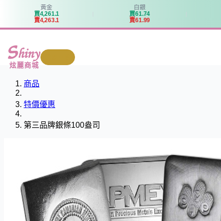
黃金
白銀
買
4
,
2
6
1
.
1
買
6
1
.
7
4
賣
4
,
2
6
3
.
1
賣
6
1
.
9
9
我要回收
炫麗商城
商品
特價優惠
第三品牌銀條100盎司