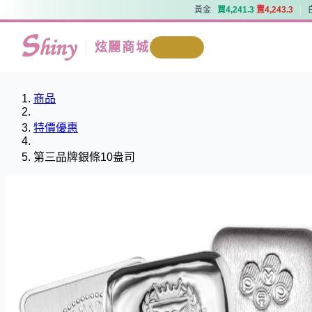
黃金
買
4
,
2
4
1
.
3
賣
4
,
2
4
3
.
3
黃金
買
4
,
2
4
1
.
3
賣
4
,
2
4
3
.
3
炫麗商城
我要回收
商品
特價優惠
第三品牌銀條10盎司