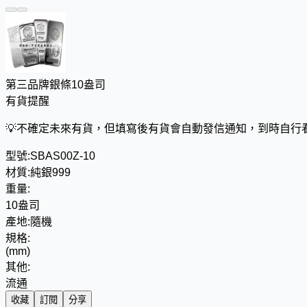
第三品牌銀條10盎司
有貨提醒
💡
不確定未來有貨，但填寫後有貨會自動發信通知，到時自行
型號:
SBAS00Z-10
材質:
純銀999
重量:
10盎司
產地:
隨機
規格:
(mm)
其他:
流通
收藏
訂閱
分享