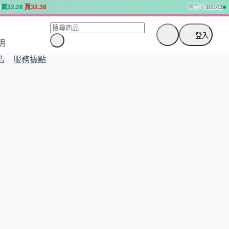
買
3
2
.
2
8
賣
3
2
.
3
8
更新於
01:43
買
3
2
.
2
8
賣
3
2
.
3
8
登入
明
告
服務據點