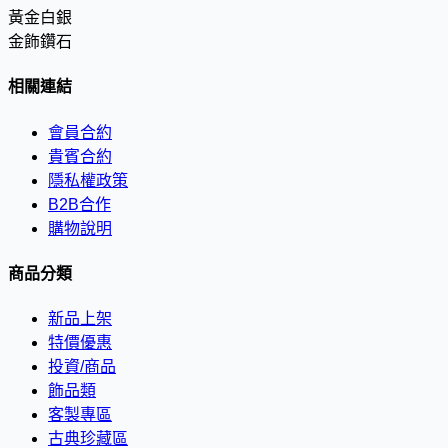
黃金白銀
金飾鑽石
相關連結
會員合約
貴賓合約
隱私權政策
B2B合作
購物說明
商品分類
新品上架
特價優惠
投資/商品
飾品類
客製專區
古典珍藏區