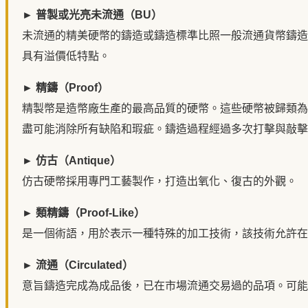
► 普製或光亮未流通（BU）
未流通的精美硬幣的鑄造或鑄造標準比照一般流通貨幣鑄造
具有溢價低特點。
► 精鑄（Proof）
精製幣是造幣廠生產的最高品質的硬幣。這些硬幣被歸類為
盡可能消除所有缺陷和瑕疵。鑄造過程經過多次打擊與敲擊
► 仿古（Antique）
仿古硬幣採用專門工藝製作，打造出氧化、復古的外觀。
► 類精鑄（Proof-Like）
是一個術語，用於表示一種特殊的加工技術，該技術允許在
► 流通（Circulated）
意旨鑄造完成為成品後，已在市場流通交易過的品項。可能