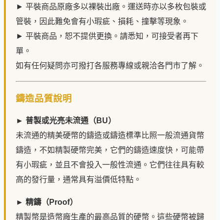
► 平裝商品原廠多以裸裝出廠。運送時亦以多枚包裝或
管裝，因此難免會有小瑕疵、損耗、撞擊等現象。
► 平裝商品，恕不提供更換。請悉知，可接受者再下
單。
如有任何疑問亦可撥打各服務專線或親洽各門市了解。
鑄造品質說明
► 普製或光亮未流通（BU）
未流通的精美硬幣的鑄造或鑄造標準比照一般流通貨幣
鑄造，不如精製硬幣完美，它們的鑄造速度快，可能帶
有小瑕疵，並且不會投入一般性流通。它們往往具有較
高的發行量，通常具有溢價低特點。
► 精鑄（Proof）
精製幣是造幣廠生產的最高品質的硬幣。這些硬幣被歸