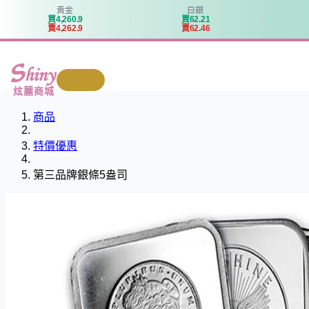
黃金
白銀
買
4
,
2
6
0
.
9
買
6
2
.
2
1
賣
4
,
2
6
2
.
9
賣
6
2
.
4
6
我要回收
炫麗商城
商品
特價優惠
第三品牌銀條5盎司