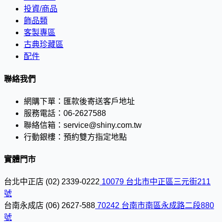
投資/商品
飾品類
客製專區
古典珍藏區
配件
聯絡我們
網購下單：
匯款後寄送客戶地址
服務電話：
06-2627588
聯絡信箱：
service@shiny.com.tw
行動銀樓：
預約雙方指定地點
實體門市
台北中正店
(02) 2339-0222
10079 台北市中正區三元街211
號
台南永成店
(06) 2627-588
70242 台南市南區永成路二段880
號