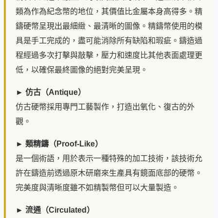
類為作為紀念幣的地位，其價值比金屬本身高得多。精
鑄硬幣呈現出最細緻、最清晰的圖像。精鑄幣使用的模
具是手工完成的，盡可能消除所有缺陷和瑕疵。鑄造過
程經過多次打擊與敲擊，壓力和速度比其他表面處理更
低，以確保最終圖像的絕對完美呈現。
► 仿古（Antique）
仿古硬幣採用專門工藝製作，打造出氧化、復古的外
觀。
► 類精鑄（Proof-Like）
是一個術語，用於表示一種特殊的加工技術，該技術允
許在鑄造前透過原木研磨來生產具有鏡面底部的硬幣。
完美度與清晰度雖不如精製幣但可以大量製造。
► 流通（Circulated）