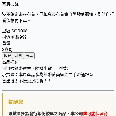
有貨提醒
💡
不確定未來有貨，但填寫後有貨會自動發信通知，到時自行
看價格再下單。
型號:
SCR008
材質:
純銀999
重量:
2盎司
收藏
訂閱
分享
商品描述
已流通銀幣銀章，隨機出貨，不挑款
小提醒：本區產品多為無幣值面額之二手流通銀章。
售出後即不接受退換貨！！
提醒您
珍藏區多為發行年份較早之商品，本公司
儘可能保留商