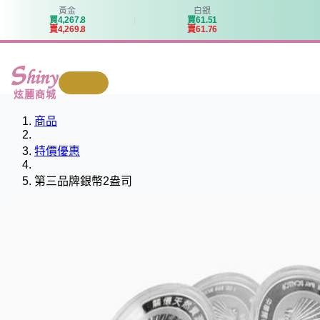
黃金
白銀
買
4
,
2
6
7
.
8
買
6
1
.
5
1
賣
4
,
2
6
9
.
8
賣
6
1
.
7
6
我要回收
炫麗商城
商品
特價優惠
第三品牌銀幣2盎司